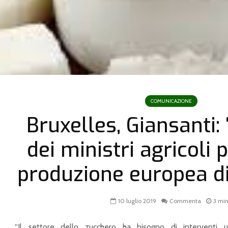
COMUNICAZIONE
Bruxelles, Giansanti: 
dei ministri agricoli 
produzione europea di
10 luglio 2019
Commenta
3 min
“Il settore dello zucchero ha bisogno di interventi ur