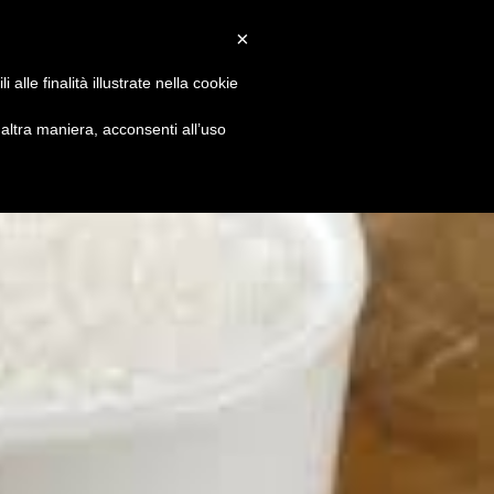
Convenzioni
Newsletter
Download
Webmail
×
alle finalità illustrate nella cookie
S
DIVENTA SOCIO
CONTATTI
ltra maniera, acconsenti all’uso