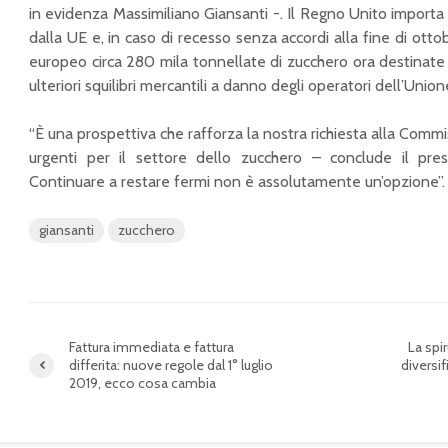
in evidenza Massimiliano Giansanti -. Il Regno Unito importa
dalla UE e, in caso di recesso senza accordi alla fine di ott
europeo circa 280 mila tonnellate di zucchero ora destinate 
ulteriori squilibri mercantili a danno degli operatori dell’Unione
Confagricoltura Bari-
Confagricoltura a
Bat: “Ritardi
Innovagorà, piazza
“È una prospettiva che rafforza la nostra richiesta alla Commi
inaccettabili
dei brevetti e
urgenti per il settore dello zucchero – conclude il pres
nell’anticipazione
dell’innovazione
dell’aiuto Pac 2022
Continuare a restare fermi non è assolutamente un’opzione”.
italiana a Milano
per riscontri
normativa antimafia”
Fertilizzanti,
giansanti
zucchero
Confagricoltura:
Emergenza cinghiali,
serve iniziativa
nel Parco dell’Alta
europea per evitare
Murgia sei recinti per
ulteriore aumento dei
la cattura
prezzi ed evitare
crollo delle produzioni
Fattura immediata e fattura
La spi
Emergenza cinghiali
agricole
differita: nuove regole dal 1° luglio
diversif
accentuata dalla
2019, ecco cosa cambia
pandemia: “La
Danni provocati dal
Regione formi Cabina
maltempo, la Regione
di regia per risolvere
Puglia chiede