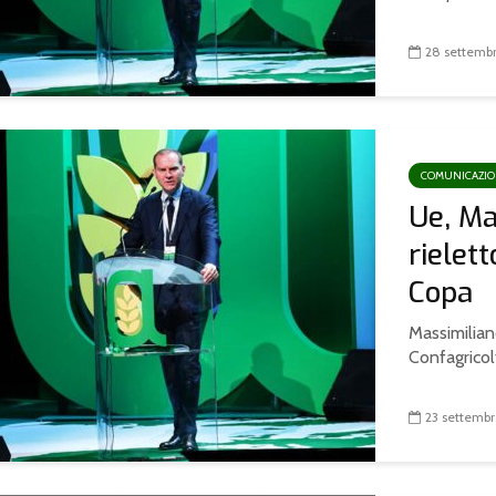
28 settemb
COMUNICAZI
Ue, Ma
rielet
Copa
Massimilian
Confagricolt
23 settemb