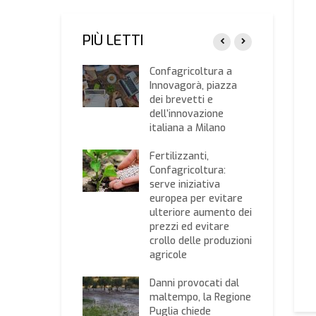
PIÙ LETTI
agricoltura Bari-
Confagricoltura a
 “Ritardi
Innovagorà, piazza
cettabili
dei brevetti e
’anticipazione
dell’innovazione
’aiuto Pac 2022
italiana a Milano
riscontri
mativa antimafia”
Fertilizzanti,
Confagricoltura:
genza cinghiali,
serve iniziativa
Parco dell’Alta
europea per evitare
ia sei recinti per
ulteriore aumento dei
attura
prezzi ed evitare
crollo delle produzioni
genza cinghiali
agricole
ntuata dalla
emia: “La
Danni provocati dal
one formi Cabina
maltempo, la Regione
egia per risolvere
Puglia chiede