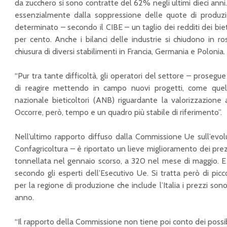
da zucchero si sono contratte del 62% negli ultimi dieci anni. 
essenzialmente dalla soppressione delle quote di produz
determinato – secondo il CIBE – un taglio dei redditi dei biet
per cento. Anche i bilanci delle industrie si chiudono in r
chiusura di diversi stabilimenti in Francia, Germania e Polonia.
“Pur tra tante difficoltà, gli operatori del settore – proseg
di reagire mettendo in campo nuovi progetti, come quello
nazionale bieticoltori (ANB) riguardante la valorizzazione a
Occorre, però, tempo e un quadro più stabile di riferimento”.
Nell’ultimo rapporto diffuso dalla Commissione Ue sull’evo
Confagricoltura – è riportato un lieve miglioramento dei pre
tonnellata nel gennaio scorso, a 320 nel mese di maggio. E
secondo gli esperti dell’Esecutivo Ue. Si tratta però di pic
per la regione di produzione che include l’Italia i prezzi son
anno.
“Il rapporto della Commissione non tiene poi conto dei possibi