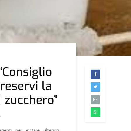
“Consiglio
preservi la
 zucchero”
.
genti per evitare ulteriori