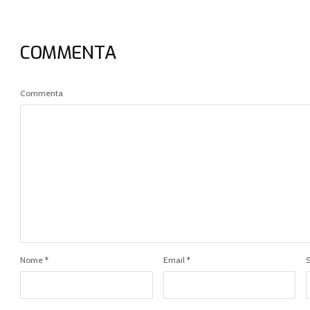
problema”
l’emissione del
decreto per la
declaratoria per il
COMMENTA
2019
Commenta
Nome
*
Email
*