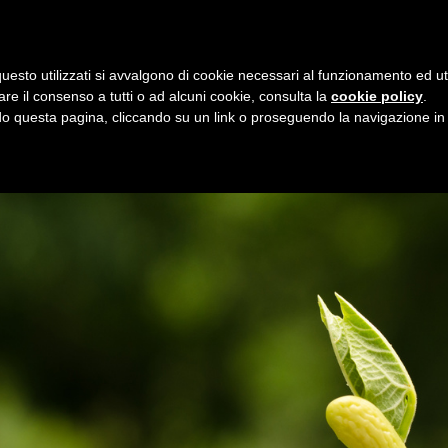
i
9 agosto 2026
uesto utilizzati si avvalgono di cookie necessari al funzionamento ed utili 
E
ORGANIZZAZIONE
SERVIZI
PROGETTI
NEW
are il consenso a tutti o ad alcuni cookie, consulta la
cookie policy
.
 questa pagina, cliccando su un link o proseguendo la navigazione in a