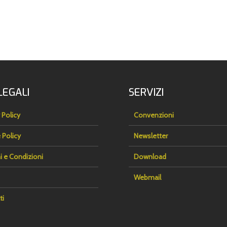
efficaci”
LEGALI
SERVIZI
 Policy
Convenzioni
 Policy
Newsletter
i e Condizioni
Download
Webmail
ti