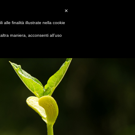
Convenzioni
Newsletter
Download
Webmail
×
alle finalità illustrate nella cookie
S
DIVENTA SOCIO
CONTATTI
ltra maniera, acconsenti all’uso