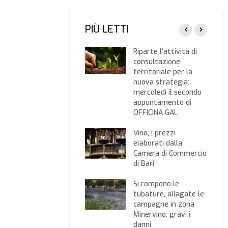
PIÙ LETTI
Psr, sottomisura 4.1
Riparte l’attività di
Operazione C:
consultazione
approvata la
territoriale per la
graduatoria per gli
nuova strategia:
aiuti alle aziende
mercoledì il secondo
della zona infetta da
appuntamento di
Xylella
OFFICINA GAL
Agrinsieme: mais,
Vino, i prezzi
passi concreti per
elaborati dalla
promuovere e
Camera di Commercio
sostenere la filiera
di Bari
maidicola
Si rompono le
Coronavirus,
tubature, allagate le
Giansanti: “L’Europa
campagne in zona
passi dalle buone
Minervino: gravi i
intenzioni a decisioni
danni