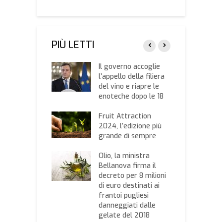
PIÙ LETTI
delle Ciliegie di
Il governo accoglie
F
rsano,
l’appello della filiera
C
ricoltura Bari-
del vino e riapre le
C
resente con uno
enoteche dopo le 18
B
 dedicato
s
Fruit Attraction
, ecco il listino
2024, l’edizione più
C
ezzi stilato
grande di sempre
d
ssociazione
d
onale Cerealisti
Olio, la ministra
M
tamura
Bellanova firma il
d
decreto per 8 milioni
ecco i prezzi
di euro destinati ai
O
 settimana
frantoi pugliesi
d
ti dalla Camera
danneggiati dalle
r
mercio di Bari
gelate del 2018
d