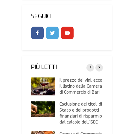
SEGUICI
PIÙ LETTI
la, prevenire è
Il prezzo dei vini, ecco
“
o che
il listino della Camera
m
ere”: oggi un
di Commercio di Bari
a
gno a Monopoli
c
izzato dal neo
Esclusione dei titoli di
o
to e l’Anve
Stato e dei prodotti
c
finanziari di risparmio
te le iscrizioni
dal calcolo dell’ISEE
R
 corso di
p