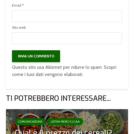
Email
*
Sito web
Questo sito usa Akismet per ridurre lo spam.
Scopri
come i tuoi dati vengono elaborati
.
TI POTREBBERO INTERESSARE...
COMUNICAZIONE
LISTINI MERCI C.C.I.A.A.
Qual è il prezzo dei cereali?