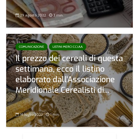
29 agosto 2022
3 min.
COMUNICAZIONE
LISTINI MERCI C.C.I.A.A.
Il prezzo dei cereali di questa
settimana, ecco il listino
elaborato dall’Associazione
Meridionale Cerealisti di...
16 luglio 2022
1 min.