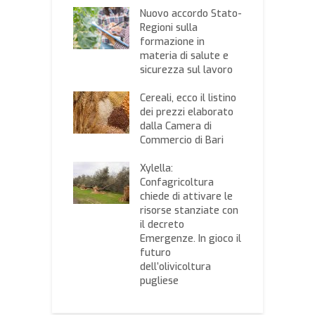
 economy:
Nuovo accordo Stato-
G
gricoltura
Regioni sulla
C
sce al manifesto
formazione in
a
si
materia di salute e
d
sicurezza sul lavoro
a-Vietnam,
E
nti: “Accordo di
Cereali, ecco il listino
G
 scambio non
dei prezzi elaborato
l
tto
dalla Camera di
d
sfacente, ma
Commercio di Bari
s
rabile”
m
Xylella:
zi dei cereali
Confagricoltura
I
piazza di
chiede di attivare le
s
ra, il listino
risorse stanziate con
A
 settimana
il decreto
d
rato
Emergenze. In gioco il
e
ssociazione
futuro
d
onale cerealisti
dell’olivicoltura
M
pugliese