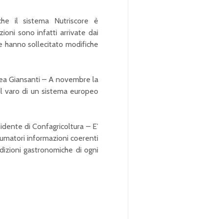
che il sistema Nutriscore è
oni sono infatti arrivate dai
che hanno sollecitato modifiche
inea Giansanti – A novembre la
l varo di un sistema europeo
sidente di Confagricoltura – E’
nsumatori informazioni coerenti
radizioni gastronomiche di ogni