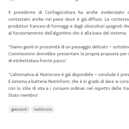
Il presidente di Confagricoltura ha anche evidenziato 
Agrumi,
Qual è il prezzo
contestato anche nei paesi dove è già diffuso. Le contestazi
Confagricoltura: “Più
dell’ortofrutta nella
controlli alle
settimana di Pasqua?
produttori francesi di formaggi e dagli olivicoltori spagnoli 
frontiere”
Ecco il listino
al funzionamento dell’algoritmo che è alla base del sistema.
elaborato dalla
Accordo Agea-INPS
Camera di Commercio
“Siamo giunti in prossimità di un passaggio delicato – sottol
per controlli sulle
di Bari
Commissione dovrebbe presentare la propria proposta per i
attività di caporalato
Sassoli, Giansanti:
di etichettatura fronte pacco”.
Agricoltura e
“Perdiamo un
fotovoltaico insieme
riferimento
“L’alternativa al Nutriscore è già disponibile – conclude il pre
per la transizione
importante per
il sistema a batteria Nutrinform, che è in grado di dare ai co
ecologica ed
l’Europa e l’Italia”
con lo stile di vita e i consumi ordinari nel rispetto delle t
energetica
Nuova legge
Stato membro”.
regionale sui pozzi,
riaperti i termini per
giansanti
nutriscore
le dichiarazioni