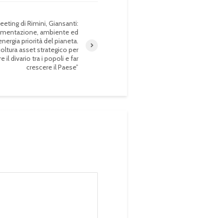
eeting di Rimini, Giansanti:
limentazione, ambiente ed
energia priorità del pianeta.
coltura asset strategico per
re il divario tra i popoli e far
crescere il Paese”