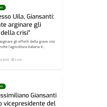
ONE
sso Uila, Giansanti:
te arginare gli
 della crisi”
rginare gli effetti della grave crisi
che l’agricoltura italiana è...
re 2022
2 min.
ONE
ssimiliano Giansanti
to vicepresidente del