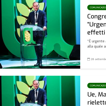
COMUNICAZI
Congre
“Urgen
effetti
“È urgente a
alla quale an
28 settemb
COMUNICAZI
Ue, Ma
rielet