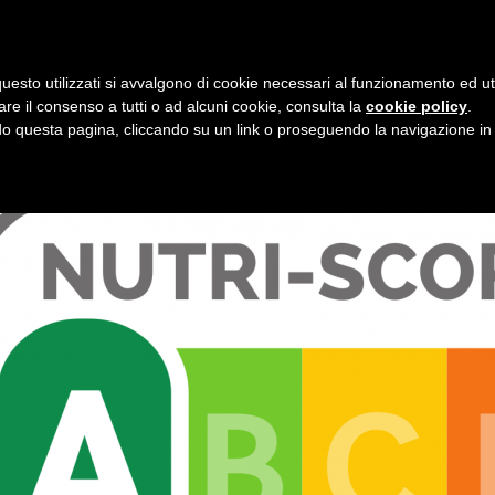
i
7 agosto 2026
uesto utilizzati si avvalgono di cookie necessari al funzionamento ed utili 
E
ORGANIZZAZIONE
SERVIZI
PROGETTI
NEW
are il consenso a tutti o ad alcuni cookie, consulta la
cookie policy
.
 questa pagina, cliccando su un link o proseguendo la navigazione in a