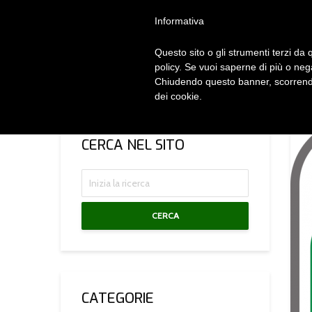
Privacy Policy
Cookie Policy
Termini e Condizioni
Gdpr
Contatt
Informativa
Questo sito o gli strumenti terzi da q
HOM
policy. Se vuoi saperne di più o neg
Chiudendo questo banner, scorrendo
dei cookie.
CERCA NEL SITO
CERCA
CATEGORIE