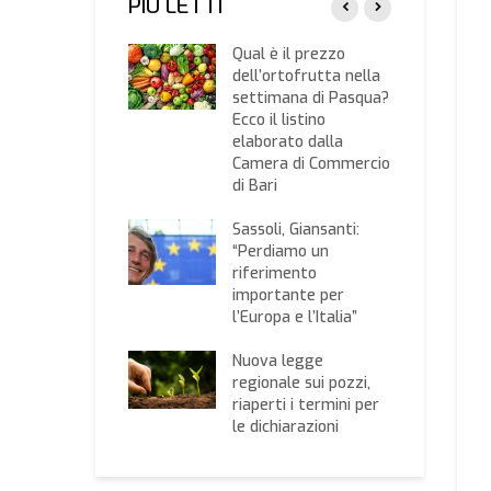
PIÙ LETTI
umi,
Qual è il prezzo
agricoltura: “Più
dell’ortofrutta nella
rolli alle
settimana di Pasqua?
tiere”
Ecco il listino
elaborato dalla
ordo Agea-INPS
Camera di Commercio
controlli sulle
di Bari
vità di caporalato
Sassoli, Giansanti:
coltura e
“Perdiamo un
voltaico insieme
riferimento
la transizione
importante per
ogica ed
l’Europa e l’Italia”
rgetica
Nuova legge
regionale sui pozzi,
riaperti i termini per
le dichiarazioni