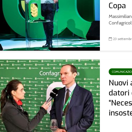
Copa
Massimilian
Confagricolt
23 settemb
COMUNICAZI
Nuovi 
datori 
“Neces
insoste