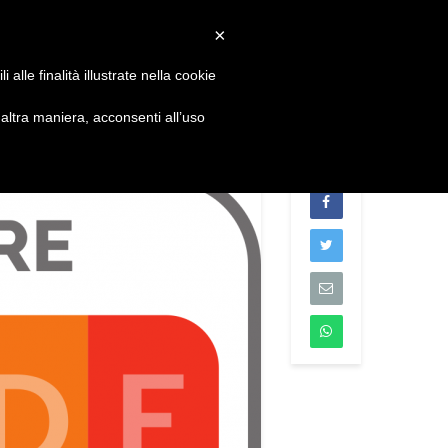
Convenzioni
Newsletter
Download
Webmail
×
alle finalità illustrate nella cookie
S
DIVENTA SOCIO
CONTATTI
ltra maniera, acconsenti all’uso