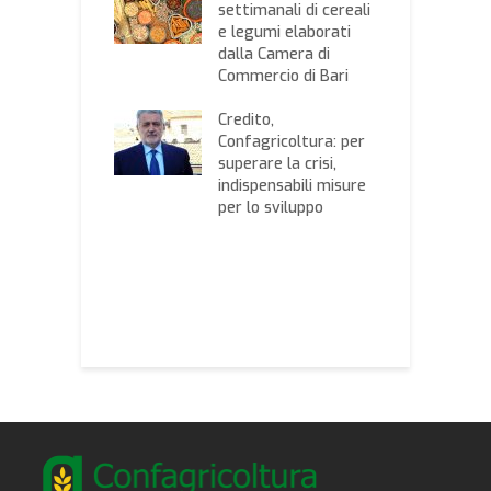
settimanali di cereali
e legumi elaborati
C
ricoltura:
dalla Camera di
C
di natura”, il
Commercio di Bari
“
to di Natale
c
trasmesso su
Credito,
s
be
Confagricoltura: per
y
superare la crisi,
cato l’avviso
indispensabili misure
P
ntributi a
per lo sviluppo
p
gno delle
s
se agricole
i
ccesso al
n
o attraverso i
c
i
C