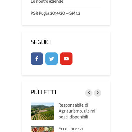
Le nostre aziende
PSR Puglia 2014/20 – SM 1.2
SEGUICI
PIÙ LETTI
ini da macello,
Responsabile di
C
ricoltura:
Agriturismo, ultimi
C
 al dialogo per
posti disponibili
p
re le
s
pposizioni
Ecco i prezzi
c