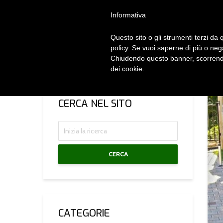
Privacy Policy
Cookie Policy
Termini e Condizioni
Gdpr
Contatt
Informativa
Questo sito o gli strumenti terzi da q
HOM
policy. Se vuoi saperne di più o neg
Chiudendo questo banner, scorrendo
dei cookie.
CERCA NEL SITO
CERCA
CATEGORIE