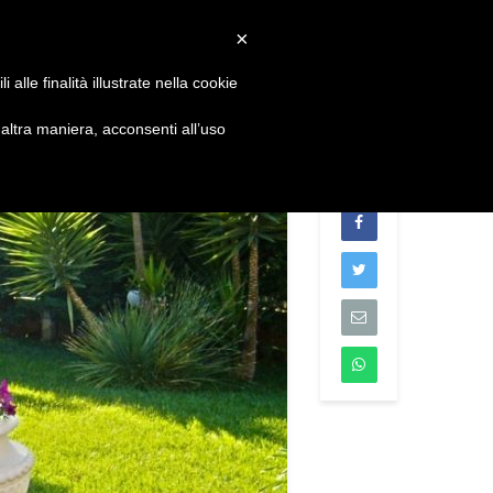
Convenzioni
Newsletter
Download
Webmail
×
alle finalità illustrate nella cookie
S
DIVENTA SOCIO
CONTATTI
ltra maniera, acconsenti all’uso