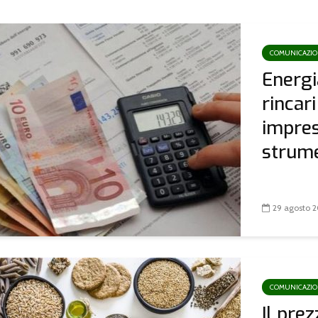
COMUNICAZI
Energi
rincari
impres
strumen
29 agosto 
COMUNICAZI
Il prez