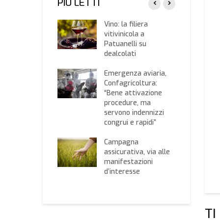
PIÙ LETTI
santi:
Vino: la filiera
icoltura e
vitivinicola a
tecnia puntano su
Patuanelli su
enibilità
dealcolati
uttiva e salute
consumatori”
Emergenza aviaria,
Confagricoltura:
iscore, Giansanti
“Bene attivazione
ica a Hercberg:
procedure, ma
ri luogo le
servono indennizzi
iche all’antitrust”
congrui e rapidi”
nsieme:
Campagna
navirus, includere
assicurativa, via alle
ione forestale
manifestazioni
le attività
d’interesse
sentite
TI