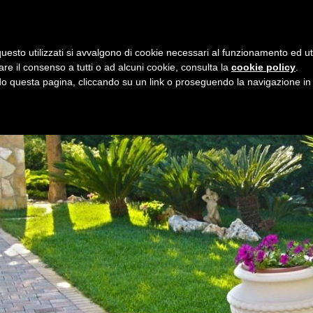
i
8 agosto 2026
uesto utilizzati si avvalgono di cookie necessari al funzionamento ed utili 
E
ORGANIZZAZIONE
SERVIZI
PROGETTI
NEW
are il consenso a tutti o ad alcuni cookie, consulta la
cookie policy
.
 questa pagina, cliccando su un link o proseguendo la navigazione in a