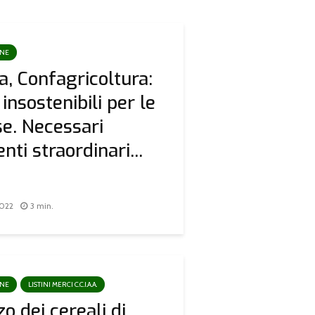
ONE
a, Confagricoltura:
 insostenibili per le
e. Necessari
ti straordinari...
2022
3 min.
ONE
LISTINI MERCI C.C.I.A.A.
zo dei cereali di