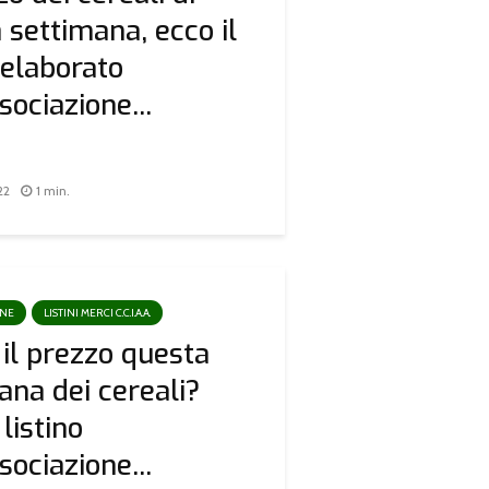
 settimana, ecco il
o elaborato
sociazione...
22
1 min.
ONE
LISTINI MERCI C.C.I.A.A.
 il prezzo questa
ana dei cereali?
 listino
sociazione...