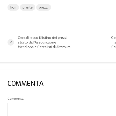
fiori
piante
prezzi
Cereali, ecco il listino dei prezzi
Cer
stilato dall’Associazione
s
Meridionale Cerealisti di Altamura
Ca
COMMENTA
Commenta