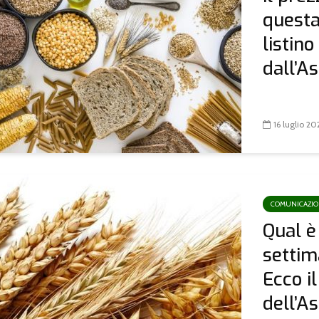
questa
listin
dall’As
16 luglio 20
COMUNICAZI
Qual è
settim
Ecco il
dell’As