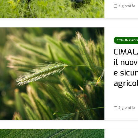
esteri
masserie didattiche e
5 giorni fa
boschi didattici
COMUNICAZI
CIMAL
il nuo
e sicu
agricoli
5 giorni fa