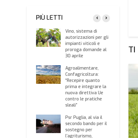
PIÙ LETTI
a mediterranea,
Vino, sistema di
agricoltura:
autorizzazioni per gli
ovo
impianti viticoli e
TI
noscimento dagli
proroga domande al
”
30 aprile
i di produzione: la
Agroalimentare,
ta delle imprese
Confagricoltura:
cole è a rischio.
“Recepire quanto
agricoltura
prima e integrare la
de al governo
nuova direttiva Ue
rventi mirati
contro le pratiche
sleali”
navirus,
agricoltura: no al
Psr Puglia, al via il
ativo di
secondo bando per il
ditare il made in
sostegno per
y sui mercati
l’agriturismo,