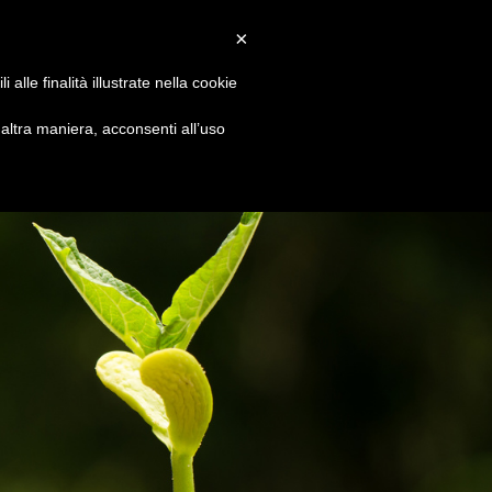
Convenzioni
Newsletter
Download
Webmail
×
alle finalità illustrate nella cookie
S
DIVENTA SOCIO
CONTATTI
ltra maniera, acconsenti all’uso