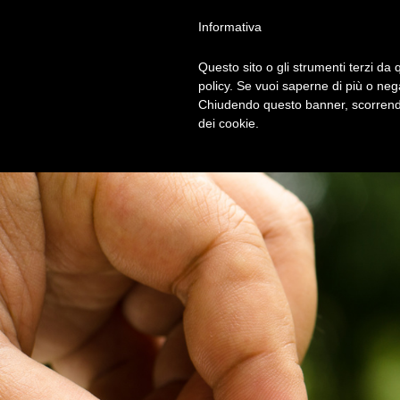
Privacy Policy
Cookie Policy
Termini e Condizioni
Gdpr
Contatt
Informativa
Questo sito o gli strumenti terzi da q
HOM
policy. Se vuoi saperne di più o neg
Chiudendo questo banner, scorrendo
dei cookie.