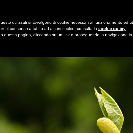
i
9 agosto 2026
uesto utilizzati si avvalgono di cookie necessari al funzionamento ed utili 
E
ORGANIZZAZIONE
SERVIZI
PROGETTI
NEW
are il consenso a tutti o ad alcuni cookie, consulta la
cookie policy
.
 questa pagina, cliccando su un link o proseguendo la navigazione in a