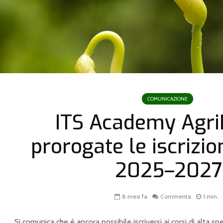
COMUNICAZIONE
ITS Academy Agri
prorogate le iscrizion
2025–2027
8 mesi fa
Commenta
1 min.
Si comunica che è ancora possibile iscriversi ai corsi di alta s