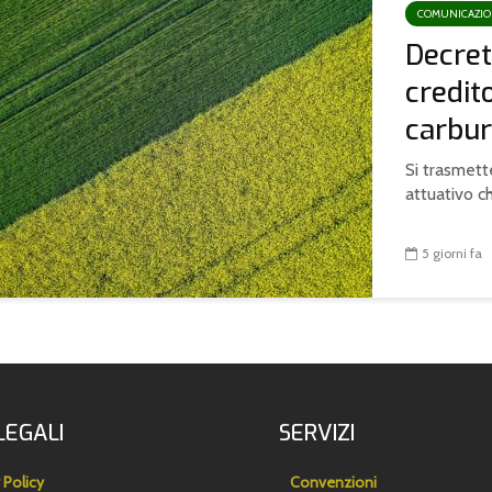
COMUNICAZI
Decret
credit
carbur
Si trasmette
attuativo ch
5 giorni fa
LEGALI
SERVIZI
 Policy
Convenzioni