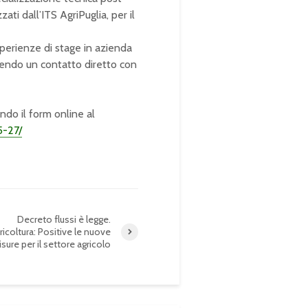
ti dall’ITS AgriPuglia, per il
esperienze di stage in azienda
ffrendo un contatto diretto con
ando il form online al
5-27/
Decreto flussi è legge.
icoltura: Positive le nuove
sure per il settore agricolo