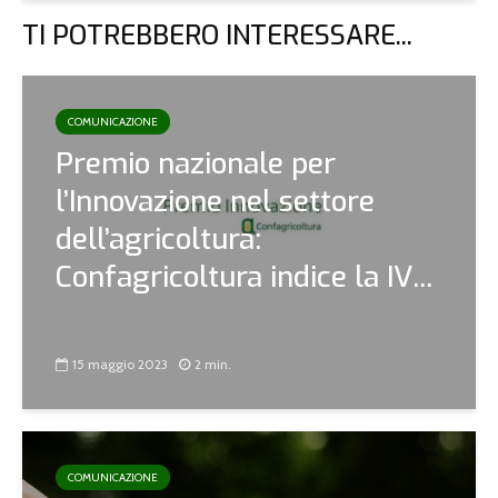
TI POTREBBERO INTERESSARE...
COMUNICAZIONE
Premio nazionale per
l’Innovazione nel settore
dell’agricoltura:
Confagricoltura indice la IV...
15 maggio 2023
2 min.
COMUNICAZIONE