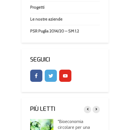
Progetti
Le nostre aziende
PSR Puglia 2014/20 – SM 1.2
SEGUICI
PIÙ LETTI
,
“Bioeconomia
A
ricoltura: l’uso
circolare per una
C