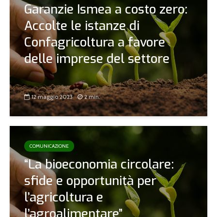
Garanzie Ismea a costo zero:
Accolte le istanze di
Confagricoltura a favore
delle imprese del settore
12 maggio 2023
2 min.
COMUNICAZIONE
“La bioeconomia circolare:
sfide e opportunità per
l’agricoltura e
l’agroalimentare”