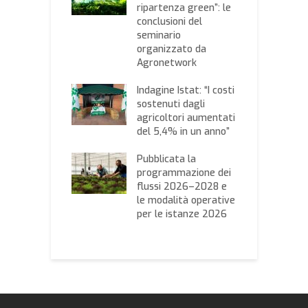
ente e
ripartenza green”: le
e
pevole passa
conclusioni del
c
innovazione
seminario
p
reti idriche
organizzato da
d
Agronetwork
gricoltura
C
, giovedì in
Indagine Istat: “I costi
P
del Levante
sostenuti dagli
F
no sui Vini Igp
agricoltori aumentati
c
del 5,4% in un anno”
 etichettatura
N
ntale degli
Pubblicata la
a
aggi: due
programmazione dei
i
r di
flussi 2026–2028 e
w
gricoltura per
le modalità operative
C
ende dei
per le istanze 2026
l
ti vino e olio
c