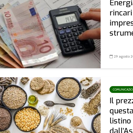
Energi
rincari
impres
strumen
29 agosto 
COMUNICAZI
Il prez
questa
listin
dall’As