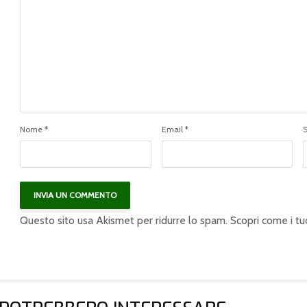
Tavolo Italia-Spagna
Brexit, GiansantI:
sulla dieta
“Puntare su strette
mediterranea,
relazioni commerciali
Giansanti: “Ottima
per salvaguardare
iniziativa per
export
confrontarsi anche
agroalimentare
sul Nutriscore”
italiano”
Nome
*
Email
*
Bilancio UE,
Coronavirus,
Confagricoltura: bene
Confagricoltura: per
la proposta sul
reagire allo choc
recovery fund per il
economico necessarie
rilancio economico,
misure urgenti
ma per l’agricoltura
nazionali ed europee
Questo sito usa Akismet per ridurre lo spam.
Scopri come i tu
scelte negative in un
quadro di grande
Cereali, i prezzi
incertezza
settimanali elaborati
dall’Associazione
Giunta
Meridionale Cerealisti
Confagricoltura per
di Altamura