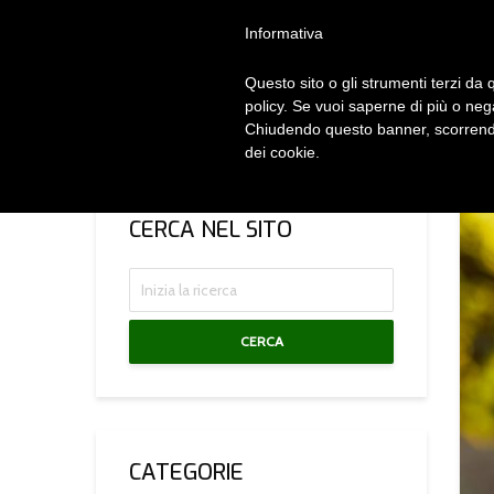
Privacy Policy
Cookie Policy
Termini e Condizioni
Gdpr
Contatt
Informativa
Questo sito o gli strumenti terzi da q
HOM
policy. Se vuoi saperne di più o neg
Chiudendo questo banner, scorrendo
dei cookie.
CERCA NEL SITO
CERCA
CATEGORIE