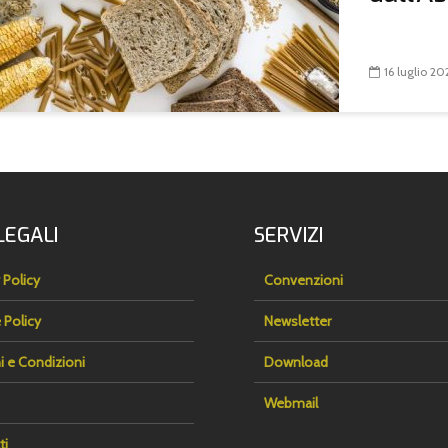
16 luglio 20
LEGALI
SERVIZI
 Policy
Convenzioni
 Policy
Newsletter
i e Condizioni
Download
Webmail
ti