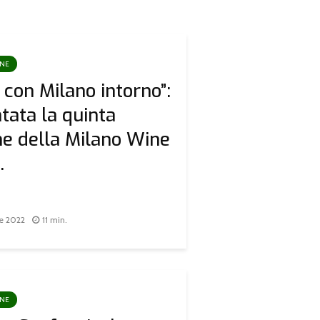
ONE
o con Milano intorno”:
tata la quinta
ne della Milano Wine
.
re 2022
11 min.
ONE