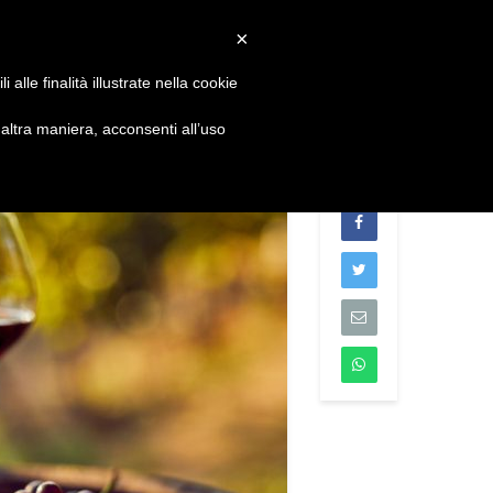
Convenzioni
Newsletter
Download
Webmail
×
alle finalità illustrate nella cookie
S
DIVENTA SOCIO
CONTATTI
ltra maniera, acconsenti all’uso