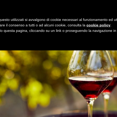
i
8 agosto 2026
uesto utilizzati si avvalgono di cookie necessari al funzionamento ed utili 
E
ORGANIZZAZIONE
SERVIZI
PROGETTI
NEW
are il consenso a tutti o ad alcuni cookie, consulta la
cookie policy
.
 questa pagina, cliccando su un link o proseguendo la navigazione in a