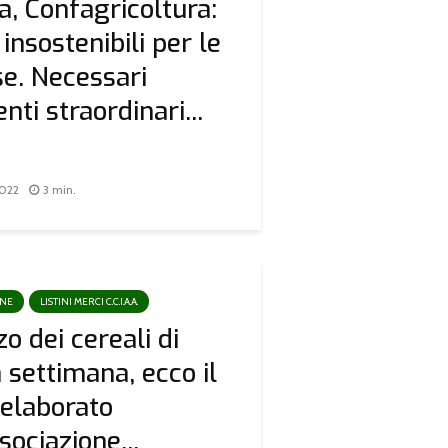
a, Confagricoltura:
 insostenibili per le
e. Necessari
ti straordinari...
2022
3 min.
ONE
LISTINI MERCI C.C.I.A.A.
zo dei cereali di
 settimana, ecco il
o elaborato
sociazione...