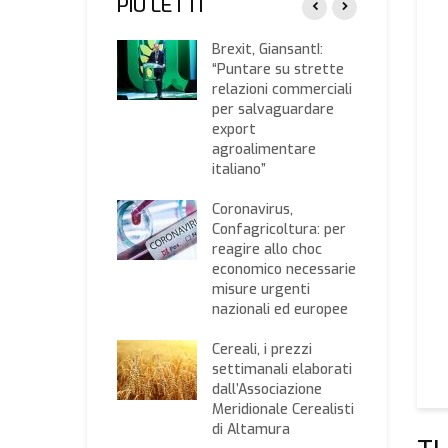
PIÙ LETTI
lo Italia-Spagna
Brexit, GiansantI:
a dieta
“Puntare su strette
iterranea,
relazioni commerciali
santi: “Ottima
per salvaguardare
iativa per
export
rontarsi anche
agroalimentare
Nutriscore”
italiano”
ncio UE,
Coronavirus,
agricoltura: bene
Confagricoltura: per
roposta sul
reagire allo choc
very fund per il
economico necessarie
ncio economico,
misure urgenti
er l’agricoltura
nazionali ed europee
te negative in un
ro di grande
Cereali, i prezzi
ertezza
settimanali elaborati
dall’Associazione
nta
Meridionale Cerealisti
agricoltura per
di Altamura