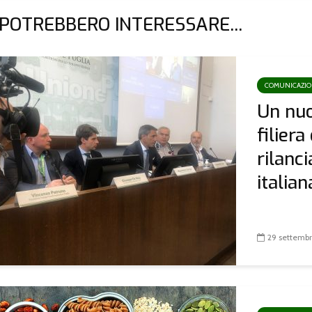
 POTREBBERO INTERESSARE...
COMUNICAZI
Un nuo
filiera
rilanci
italiana
29 settemb