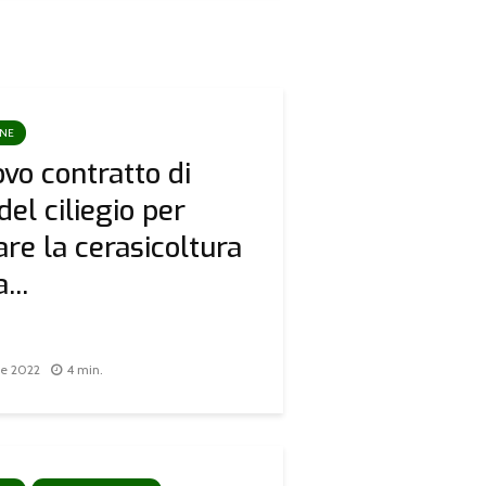
ONE
vo contratto di
 del ciliegio per
are la cerasicoltura
...
re 2022
4 min.