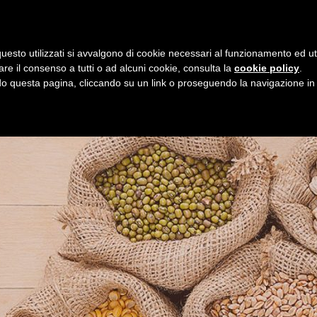
i
8 agosto 2026
uesto utilizzati si avvalgono di cookie necessari al funzionamento ed utili 
E
ORGANIZZAZIONE
SERVIZI
PROGETTI
NEW
are il consenso a tutti o ad alcuni cookie, consulta la
cookie policy
.
 questa pagina, cliccando su un link o proseguendo la navigazione in a