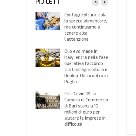
PIÙ LETTI
a nazionale delle
Confagricoltura: cala
e Agricole ISMEA:
lo spreco alimentare,
a edizione con
ma continuiamo a
la ettari all’asta
tenere alta
l’attenzione
io innovazione:
tale, novel food,
Olio evo made in
omia circolare e
Italy: entra nella fase
smo.
operativa l’accordo
agricoltura
tra Confagricoltura e
ziona le aziende
Deoleo. Un incontro in
 guardano al
Puglia
uro
Crisi Covid-19, la
ofrutta e
Camera di Commercio
orle, ecco i
di Bari stanzia 10
zi rilevati dalla
milioni di euro per
era di Commercio
aiutare le imprese in
ari
difficoltà