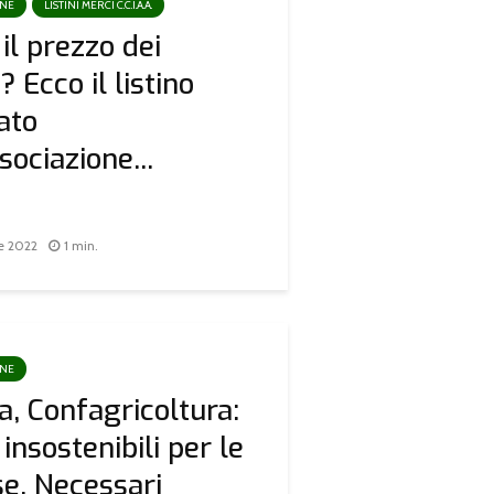
ONE
LISTINI MERCI C.C.I.A.A.
il prezzo dei
? Ecco il listino
ato
sociazione...
e 2022
1 min.
ONE
a, Confagricoltura:
 insostenibili per le
e. Necessari