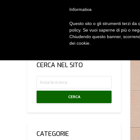
Privacy Policy
Cookie Policy
Termini e Condizioni
Gdpr
Contatt
Informativa
Questo sito o gli strumenti terzi da q
HOM
policy. Se vuoi saperne di più o neg
Chiudendo questo banner, scorrendo
dei cookie.
CERCA NEL SITO
CERCA
CATEGORIE