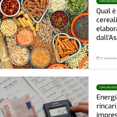
COMUNICAZI
Qual è 
cereali
elabor
dall’As
12 settembr
COMUNICAZI
Energi
rincari
impres