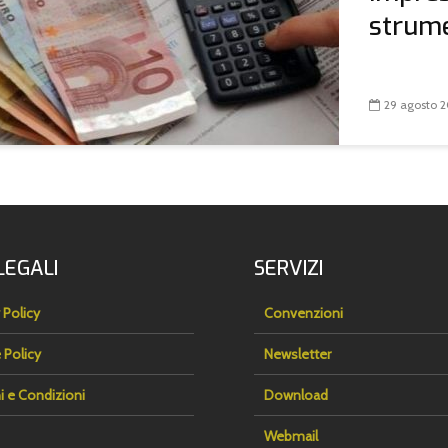
strumen
29 agosto 
LEGALI
SERVIZI
 Policy
Convenzioni
 Policy
Newsletter
i e Condizioni
Download
Webmail