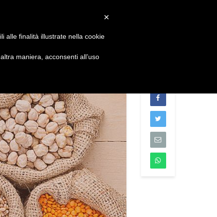
Convenzioni
Newsletter
Download
Webmail
×
alle finalità illustrate nella cookie
S
DIVENTA SOCIO
CONTATTI
ltra maniera, acconsenti all’uso