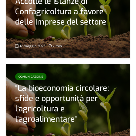
Accolte le istanze di
Confagricoltura a favore
delle imprese del settore
12 maggio 2023
2 min.
COMUNICAZIONE
“La bioeconomia circolare:
sfide e opportunità per
l’agricoltura e
l’agroalimentare”