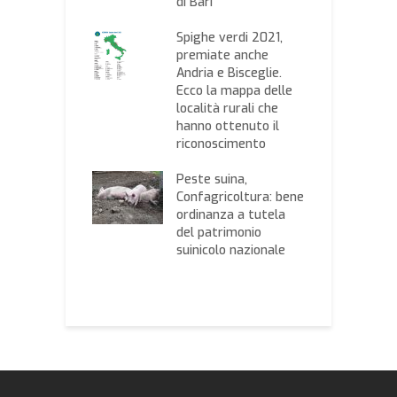
amento per le
di Bari
e
e. Accettato
g
to per un
Spighe verdi 2021,
l
ro col ministro
premiate anche
i
aio
Andria e Bisceglie.
C
Ecco la mappa delle
 da maltempo,
località rurali che
D
ione: “Subito
hanno ottenuto il
l
dei danni per la
riconoscimento
c
sta della
r
ità naturale”
Peste suina,
c
Confagricoltura: bene
ri da record del
ordinanza a tutela
I
e olivicolo
del patrimonio
s
se che i Gilet
suinicolo nazionale
p
oni difendono
a
lvarlo
p