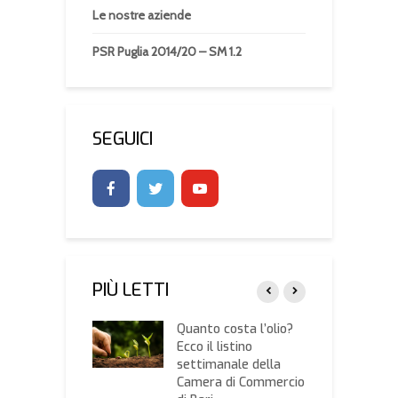
Le nostre aziende
PSR Puglia 2014/20 – SM 1.2
SEGUICI
PIÙ LETTI
ta dei Gilet
Quanto costa l’olio?
P
oni, primo
Ecco il listino
A
ato: la Lega
settimanale della
r
ita
Camera di Commercio
d