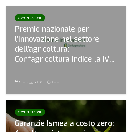
COMUNICAZIONE
Premio nazionale per
l’Innovazione nel settore
dell’agricoltura:
Confagricoltura indice la IV...
15 maggio 2023
2 min.
COMUNICAZIONE
Garanzie Ismea a costo zero: