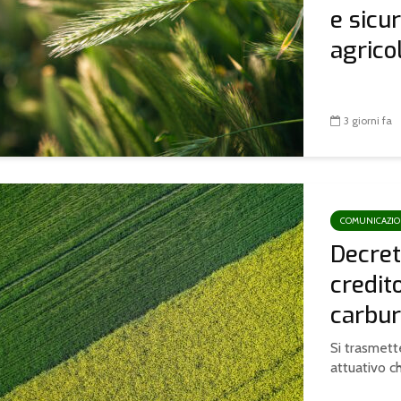
e sicu
agricoli
3 giorni fa
COMUNICAZI
Decret
credit
carbur
Si trasmette
attuativo ch