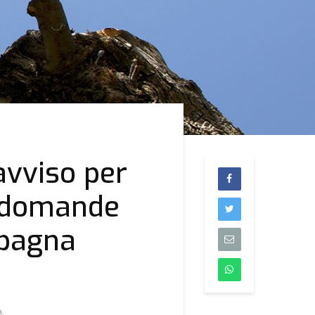
avviso per
e domande
mpagna
n.