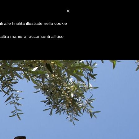
Convenzioni
Newsletter
Download
Webmail
×
alle finalità illustrate nella cookie
S
DIVENTA SOCIO
CONTATTI
ltra maniera, acconsenti all’uso