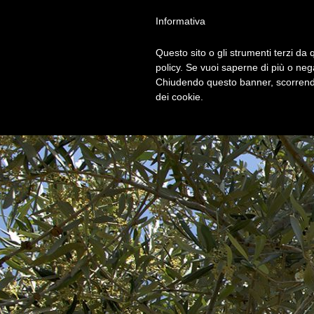
Privacy Policy
Cookie Policy
Termini e Condizioni
Gdpr
Contatt
Informativa
Questo sito o gli strumenti terzi da q
HOM
policy. Se vuoi saperne di più o neg
Chiudendo questo banner, scorrendo
dei cookie.