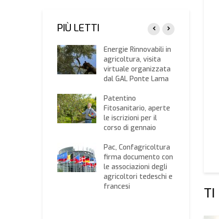
PIÙ LETTI
, Confagricoltura:
Energie Rinnovabili in
livicoltura italiana
agricoltura, visita
ta rispetto”
virtuale organizzata
dal GAL Ponte Lama
erazione Terra”,
rtunità per i
Patentino
ani agricoltori
Fitosanitario, aperte
le iscrizioni per il
E autorizzata a
corso di gennaio
rre dazi
untivi su prodotti
Pac, Confagricoltura
 Giansanti:
firma documento con
sprimento
le associazioni degli
tenzioso
agricoltori tedeschi e
coloso per il
francesi
TI
tro
oalimentare