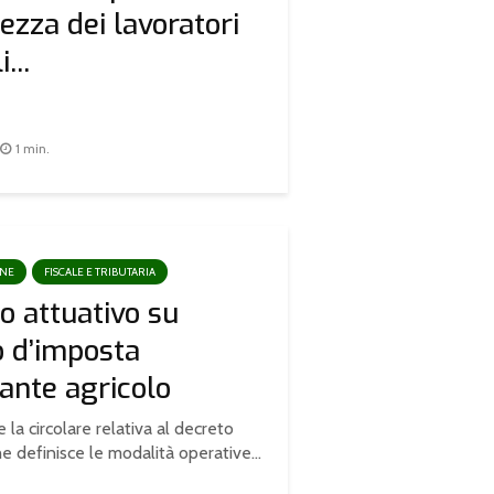
rezza dei lavoratori
...
1 min.
ONE
FISCALE E TRIBUTARIA
o attuativo su
o d’imposta
ante agricolo
 la circolare relativa al decreto
e definisce le modalità operative...