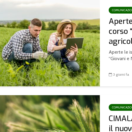
COMUNICAZI
Aperte 
corso 
agricol
Aperte le is
“Giovani e N
3 giorni fa
COMUNICAZI
CIMAL
il nuo