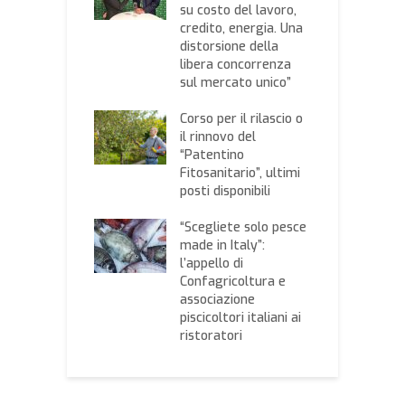
nterventi in
su costo del lavoro,
“
 dei vivai
credito, energia. Una
f
o essere
distorsione della
d
iati”
libera concorrenza
i
sul mercato unico”
glia,
P
misura 4.2:
Corso per il rilascio o
s
cata la
il rinnovo del
p
atoria
“Patentino
g
Fitosanitario”, ultimi
infetto da
posti disponibili
U
a sequestrato a
X
li, la
“Scegliete solo pesce
M
ssione europea
made in Italy”:
C
 informazioni
l’appello di
c
Confagricoltura e
associazione
piscicoltori italiani ai
ristoratori