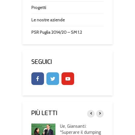
Progetti
Le nostre aziende
PSR Puglia 2014/20 – SM 1.2
SEGUICI
PIÙ LETTI
ione Puglia su
Ue, Giansanti:
L
enza Xylella:
“Superare il dumping
e