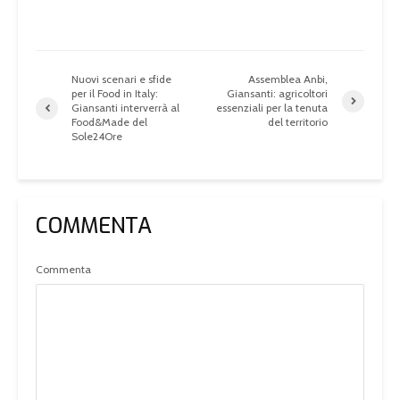
Nuovi scenari e sfide
Assemblea Anbi,
per il Food in Italy:
Giansanti: agricoltori
Giansanti interverrà al
essenziali per la tenuta
Food&Made del
del territorio
Sole24Ore
COMMENTA
Commenta