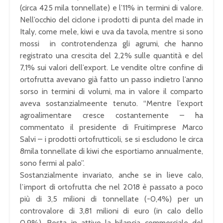
(circa 425 mila tonnellate) e l’11% in termini di valore.
Nell’occhio del ciclone i prodotti di punta del made in
Italy, come mele, kiwi e uva da tavola, mentre si sono
mossi in controtendenza gli agrumi, che hanno
registrato una crescita del 2,2% sulle quantità e del
7,1% sui valori dell’export. Le vendite oltre confine di
ortofrutta avevano già fatto un passo indietro l’anno
sorso in termini di volumi, ma in valore il comparto
aveva sostanzialmeente tenuto. “Mentre l’export
agroalimentare cresce costantemente – ha
commentato il presidente di Fruitimprese Marco
Salvi – i prodotti ortofrutticoli, se si escludono le circa
8mila tonnellate di kiwi che esportiamo annualmente,
sono fermi al palo”.
Sostanzialmente invariato, anche se in lieve calo,
l’import di ortofrutta che nel 2018 è passato a poco
più di 3,5 milioni di tonnellate (-0,4%) per un
controvalore di 3,81 milioni di euro (in calo dello
0,9%). Resta in attivo la bilancia commerciale del