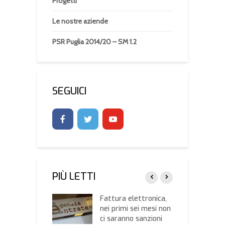
Progetti
Le nostre aziende
PSR Puglia 2014/20 – SM 1.2
SEGUICI
PIÙ LETTI
i, ecco i prezzi
Fattura elettronica,
C
nei primi sei mesi non
s
ssociazione
ci saranno sanzioni
d