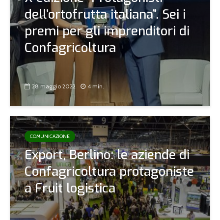
dell’ortofrutta italiana”. Sei i
premi per gli imprenditori di
Confagricoltura
28 maggio 2022
4 min.
COMUNICAZIONE
Export, Berlino: le aziende di
Confagricoltura protagoniste
a Fruit logistica