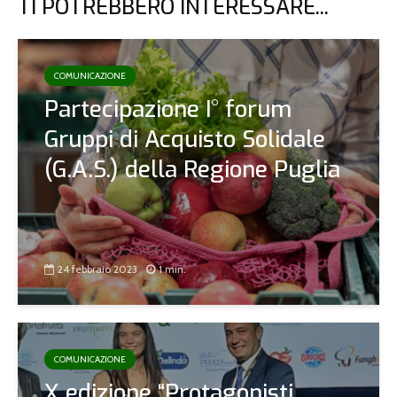
TI POTREBBERO INTERESSARE...
COMUNICAZIONE
Partecipazione I° forum
Gruppi di Acquisto Solidale
(G.A.S.) della Regione Puglia
24 febbraio 2023
1 min.
COMUNICAZIONE
X edizione “Protagonisti