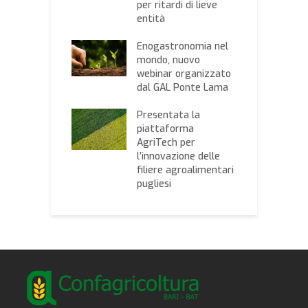
onale Cerealisti
per ritardi di lieve
M
tamura
entità
d
mpo,
Enogastronomia nel
M
ricoltura:
mondo, nuovo
C
te un piano di
webinar organizzato
“
nzione e
dal GAL Ponte Lama
p
enzione del
m
orio”
Presentata la
t
piattaforma
ricoltura Bari-
AgriTech per
C
plia il
l’innovazione delle
B
lio di proposte
filiere agroalimentari
v
tive
pugliesi
f