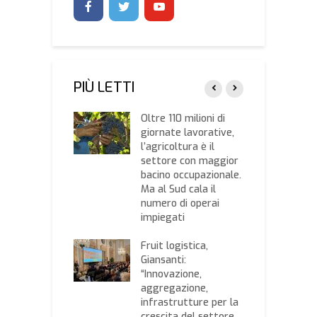
PIÙ LETTI
suina,
Oltre 110 milioni di
P
gricoltura: bene
giornate lavorative,
C
nza a tutela
l’agricoltura è il
o
atrimonio
settore con maggior
d
olo nazionale
bacino occupazionale.
s
Ma al Sud cala il
 posti disponibili
numero di operai
U
 corso “Giovani e
impiegati
p
Agricoltori”
N
Fruit logistica,
 prezzi dei
Giansanti:
E
i di questa
“Innovazione,
c
ana: il listino
aggregazione,
s
rato
infrastrutture per la
e
ssociazione
crescita del settore
d