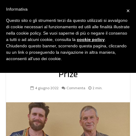
Informativa
×
Questo sito o gli strumenti terzi da questo utilizzati si avvalgono
di cookie necessari al funzionamento ed utili alle finalità illustrate
COMUNICAZIONE
nella cookie policy. Se vuoi saperne di più o negare il consenso
a tutti o ad alcuni cookie, consulta la
cookie policy
.
L’olio dell’azienda coratina
Chiudendo questo banner, scorrendo questa pagina, cliccando
“Coppicelle” fa incetta di
su un link o proseguendo la navigazione in altra maniera,
acconsenti all’uso dei cookie.
premi al Japanese Olive Oil
Prize
4 giugno 2022
Commenta
2 min.