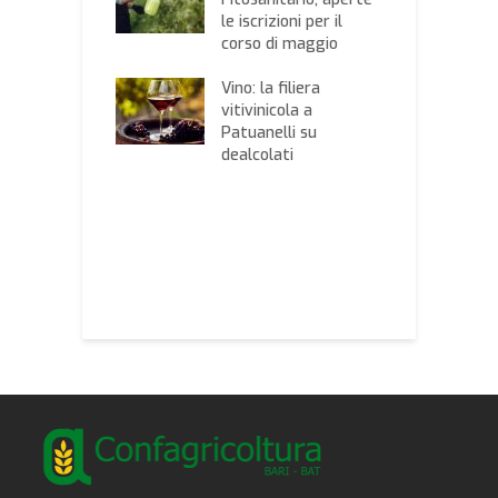
co dell’Alta
le iscrizioni per il
I
a ha finalmente
corso di maggio
M
 Piano di
i
ione,
Vino: la filiera
p
nzione e lotta
vitivinicola a
p
 contro gli
Patuanelli su
a
i boschivi
dealcolati
i
vato dal MiTe
a
clementine,
C
ricoltura:
C
enire prima che
i
oppo tardi
s