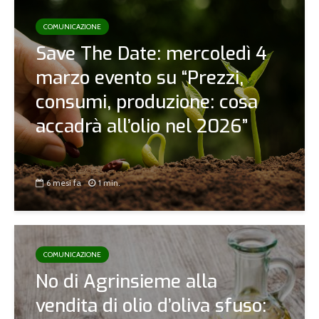
COMUNICAZIONE
Save The Date: mercoledì 4
marzo evento su “Prezzi,
consumi, produzione: cosa
accadrà all’olio nel 2026”
6 mesi fa
1 min.
COMUNICAZIONE
No di Agrinsieme alla
vendita di olio d’oliva sfuso: