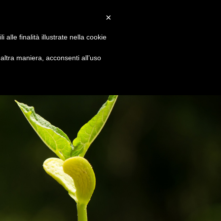
Convenzioni
Newsletter
Download
Webmail
×
alle finalità illustrate nella cookie
S
DIVENTA SOCIO
CONTATTI
ltra maniera, acconsenti all’uso