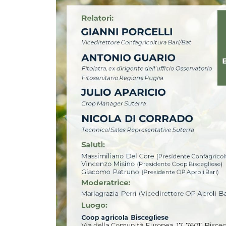
Aggiornamenti dei
Consulta dei giovani
modelli ISEE 2021, dal
della Camera di
7 gennaio operativo il
Commercio di Bari e
nostro sistema Caf
Bat, eletti Di Niso e
Lovaglio
Circolare Inps, fissate
le aliquote
Webinar su “Credito
contributive 2019 per
d’imposta ZES Unica”
le aziende agricole
Grano duro,
Giornata per la
Confagricoltura
sicurezza e la salute
propone un fondo
sul lavoro:
straordinario
Confagricoltura,
dedicato
tutelare imprese e
operatori, forza
trainante
dell’economia ferita