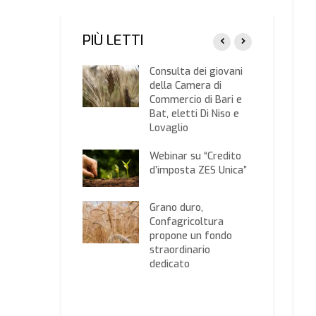
PIÙ LETTI
iornamenti dei
Consulta dei giovani
lli ISEE 2021, dal
della Camera di
nnaio operativo il
Commercio di Bari e
tro sistema Caf
Bat, eletti Di Niso e
Lovaglio
olare Inps, fissate
liquote
Webinar su “Credito
ributive 2019 per
d’imposta ZES Unica”
ziende agricole
Grano duro,
nata per la
Confagricoltura
rezza e la salute
propone un fondo
lavoro:
straordinario
agricoltura,
dedicato
lare imprese e
atori, forza
nante
’economia ferita