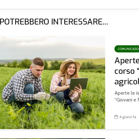
 POTREBBERO INTERESSARE...
COMUNICAZI
Aperte 
corso 
agricol
Aperte le is
“Giovani e N
4 giorni fa