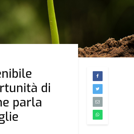
nibile
rtunità di
ne parla
glie
.