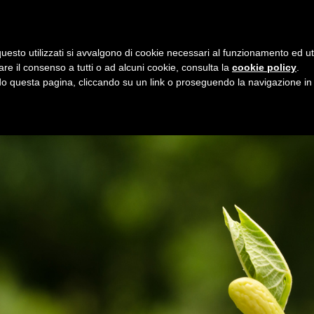
i
8 agosto 2026
uesto utilizzati si avvalgono di cookie necessari al funzionamento ed utili 
E
ORGANIZZAZIONE
SERVIZI
PROGETTI
NEW
are il consenso a tutti o ad alcuni cookie, consulta la
cookie policy
.
 questa pagina, cliccando su un link o proseguendo la navigazione in a