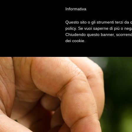
Privacy Policy
Cookie Policy
Termini e Condizioni
Gdpr
Contatt
Informativa
Questo sito o gli strumenti terzi da q
HOM
policy. Se vuoi saperne di più o neg
Chiudendo questo banner, scorrendo
dei cookie.