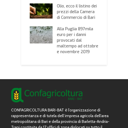
Unica,
Z
portante
Olio, ecco il listino dei
u
tunità per
prezzi della Camera
o
oalimentare
di Commercio di Bari
l
zzo dei cereali,
Alla Puglia 897mila
I
 listino stilato
euro per i danni
e
ssociazione
provocati dal
d
onale Cerealisti
maltempo ad ottobre
M
tamura
e novembre 2019
d
CONFAGRICOLTURA BARI-BAT è l’organizzazione di
rappresentanza e di tutela dell’impresa agricola dell’area
metropolitana di Bari e della provincia di Barletta-Andria-
Trani costituita da 17 uffici di zona dislocati su tutto il