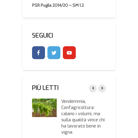
PSR Puglia 2014/20 – SM 1.2
SEGUICI
PIÙ LETTI
nterne,
Vendemmia,
A
ricoltura: il
Confagricoltura:
C
to è un buon
calano i volumi, ma
d
sulla qualità vince chi
i
ha lavorato bene in
o di imposta
vigna
C