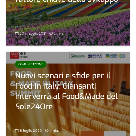
20 maggio 2021
2 min.
COMUNICAZIONE
Nuovi scenari e sfide per il
Food in Italy: Giansanti
interverrà al Food&Made del
Sole24Ore
8 luglio 2020
1 min.