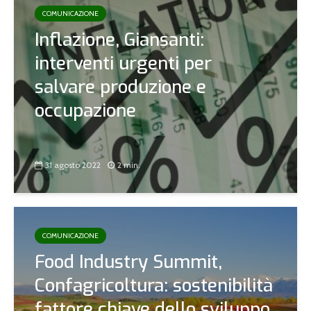
COMUNICAZIONE
Inflazione, Giansanti:
interventi urgenti per
salvare produzione e
occupazione
31 agosto 2022
2 min.
COMUNICAZIONE
Food Industry Summit,
Confagricoltura: sostenibilità
fattore chiave dello sviluppo