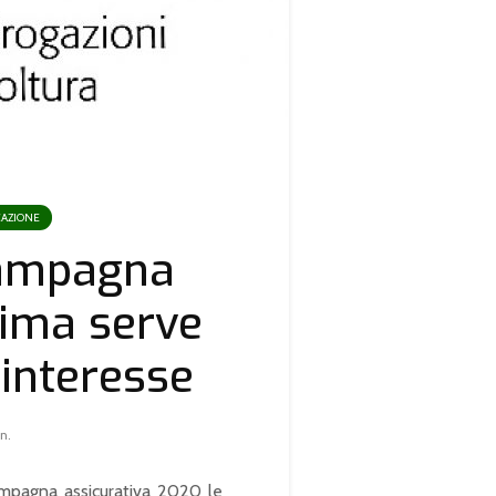
AZIONE
campagna
rima serve
 interesse
n.
 campagna assicurativa 2020 le