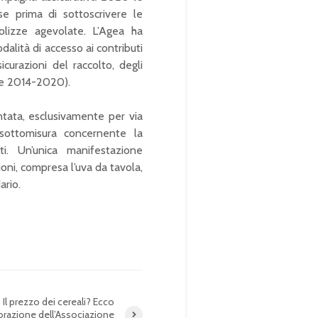
e prima di sottoscrivere le
polizze agevolate. L’Agea ha
dalità di accesso ai contributi
icurazioni del raccolto, degli
ale 2014-2020).
ntata, esclusivamente per via
 sottomisura concernente la
ti. Un’unica manifestazione
ioni, compresa l’uva da tavola,
ario.
Il prezzo dei cereali? Ecco
borazione dell’Associazione