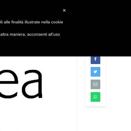
Convenzioni
Newsletter
Download
Webmail
×
alle finalità illustrate nella cookie
S
DIVENTA SOCIO
CONTATTI
ltra maniera, acconsenti all’uso