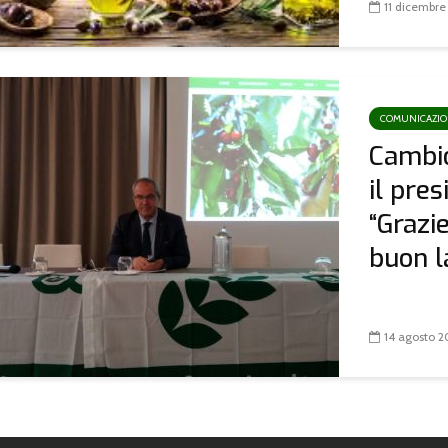
11 dicembre
COMUNICAZI
Cambio
il pre
“Grazie
buon l
14 agosto 2