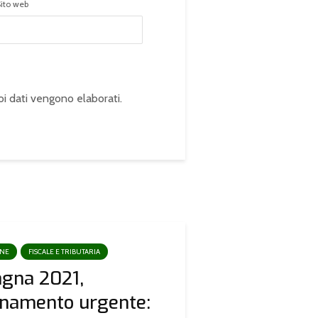
Sito web
oi dati vengono elaborati
.
ONE
FISCALE E TRIBUTARIA
gna 2021,
rnamento urgente: