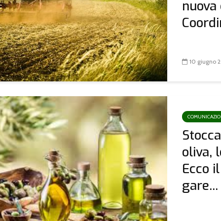
nuova 
Coordi
10 giugno 
COMUNICAZI
Stocca
oliva, 
Ecco i
gare...