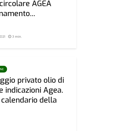
circolare AGEA
namento...
2021
3 min.
ONE
ggio privato olio di
le indicazioni Agea.
l calendario della