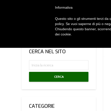
Privacy Policy
Cookie Policy
Termini e Condizioni
Gdpr
Contatt
Informativa
Questo sito o gli strumenti terzi da q
HOM
policy. Se vuoi saperne di più o neg
Chiudendo questo banner, scorrendo
dei cookie.
CERCA NEL SITO
CERCA
CATEGORIE