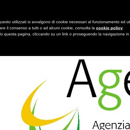
i
7 agosto 2026
uesto utilizzati si avvalgono di cookie necessari al funzionamento ed utili 
E
ORGANIZZAZIONE
SERVIZI
PROGETTI
NEW
are il consenso a tutti o ad alcuni cookie, consulta la
cookie policy
.
 questa pagina, cliccando su un link o proseguendo la navigazione in a