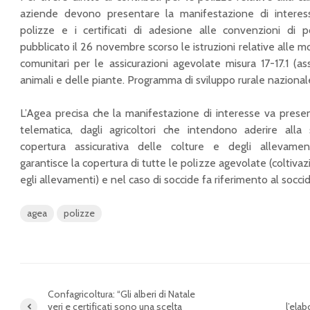
aziende devono presentare la manifestazione di interess
polizze e i certificati di adesione alle convenzioni di 
pubblicato il 26 novembre scorso le istruzioni relative alle mo
comunitari per le assicurazioni agevolate misura 17-17.1 (ass
animali e delle piante. Programma di sviluppo rurale nazion
L’Agea precisa che la manifestazione di interesse va prese
telematica, dagli agricoltori che intendono aderire alla
copertura assicurativa delle colture e degli allevamen
garantisce la copertura di tutte le polizze agevolate (coltivaz
egli allevamenti) e nel caso di soccide fa riferimento al soccid
agea
polizze
Confagricoltura: “Gli alberi di Natale
veri e certificati sono una scelta
l’ela