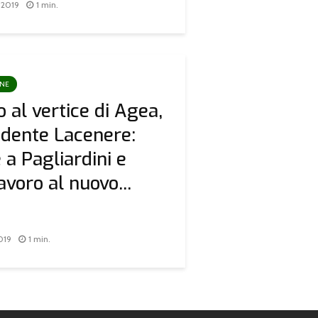
 2019
1 min.
ONE
 al vertice di Agea,
sidente Lacenere:
 a Pagliardini e
avoro al nuovo...
019
1 min.