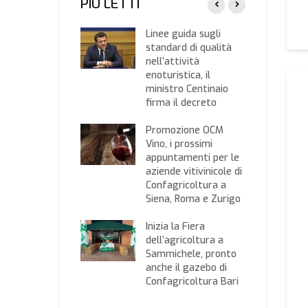
PIÙ LETTI
do OCM Vino
Linee guida sugli
5/2026
standard di qualità
mozione vino nei
nell’attività
ati dei Paesi
enoturistica, il
i”, manifestazioni
ministro Centinaio
nteresse entro il 4
firma il decreto
io
Promozione OCM
 è il prezzo dei
Vino, i prossimi
? Ecco il listino
appuntamenti per le
ato dalla Camera
aziende vitivinicole di
ommercio di Bari
Confagricoltura a
Siena, Roma e Zurigo
gie,
agricoltura:
Inizia la Fiera
ssi di
dell’agricoltura a
rtazioni da
Sammichele, pronto
hia, Spagna e
anche il gazebo di
ia
Confagricoltura Bari