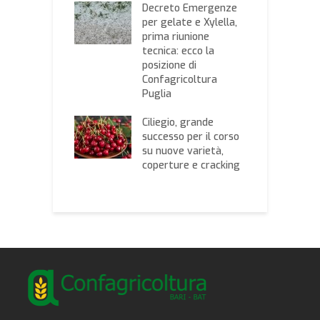
l post Brexit.
Decreto Emergenze
p
ricoltura: nella
per gelate e Xylella,
C
a delle due
prima riunione
d
e, preservare il
tecnica: ecco la
I
to unico
posizione di
m
eo
Confagricoltura
e
Puglia
lia, al via il
P
o bando per il
Ciliegio, grande
s
gno per
successo per il corso
s
turismo,
su nuove varietà,
l
ie didattiche e
coperture e cracking
m
 didattici
b