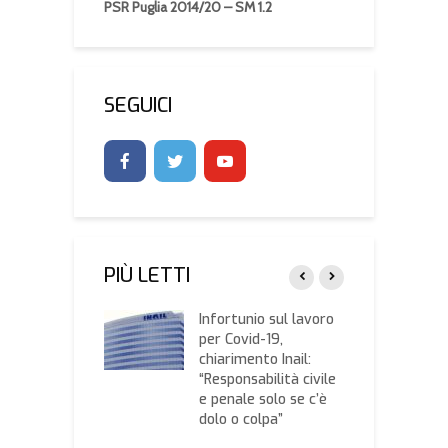
PSR Puglia 2014/20 – SM 1.2
SEGUICI
PIÙ LETTI
ISI INAIL 2025,
Infortunio sul lavoro
B
tro informativo
per Covid-19,
i
izzato da
chiarimento Inail:
o
gricoltura
“Responsabilità civile
C
e penale solo se c’è
P
dolo o colpa”
 Ue in calo,
E