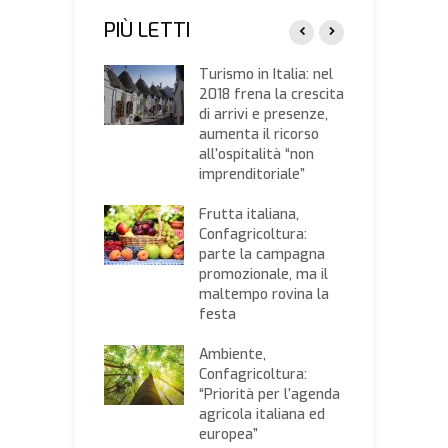
PIÙ LETTI
tti a secco
Turismo in Italia: nel
I
rati dall’Unesco
2018 frena la crescita
d
imonio
di arrivi e presenze,
“
manità”. Il bando
aumenta il ricorso
d
4 per il loro
all’ospitalità “non
P
ero
imprenditoriale”
r
zi del vino
Frutta italiana,
I
ati dalla
Confagricoltura:
e
a di Commercio
parte la campagna
C
promozionale, ma il
d
maltempo rovina la
le novità in
festa
T
fiscale del
c
ecco il
Ambiente,
2
ento completo
Confagricoltura:
d
“Priorità per l’agenda
agricola italiana ed
europea”