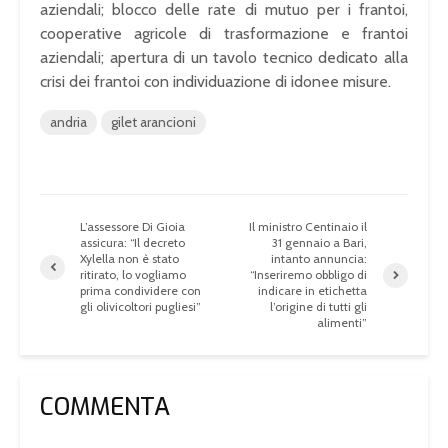
aziendali; blocco delle rate di mutuo per i frantoi,
cooperative agricole di trasformazione e frantoi
aziendali; apertura di un tavolo tecnico dedicato alla
crisi dei frantoi con individuazione di idonee misure.
andria
gilet arancioni
L’assessore Di Gioia
Il ministro Centinaio il
assicura: “Il decreto
31 gennaio a Bari,
Xylella non è stato
intanto annuncia:
ritirato, lo vogliamo
“Inseriremo obbligo di
prima condividere con
indicare in etichetta
gli olivicoltori pugliesi”
l’origine di tutti gli
alimenti”
COMMENTA