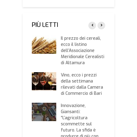
PIÙ LETTI
e sui redditi:
Il prezzo dei cereali,
I
mento secondo
ecco il listino
v
to prorogato al
dell’Associazione
a
nnaio 2025
Meridionale Cerealisti
1
per le aziende
di Altamura
a
le
a
Vino, ecco i prezzi
di Bilancio,
della settimana
L
e novità che
rilevati dalla Camera
e
dano il
di Commercio di Bari
r
rto agricolo
c
Innovazione,
ricoltura e Bnl
Giansanti:
C
aribas insieme
“L’agricoltura
B
ostenere
scommette sul
p
sso al credito
futuro. La sfida è
l
 imprese
produrre di più con
d