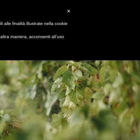
Convenzioni
Newsletter
Download
Webmail
×
alle finalità illustrate nella cookie
S
DIVENTA SOCIO
CONTATTI
ltra maniera, acconsenti all’uso