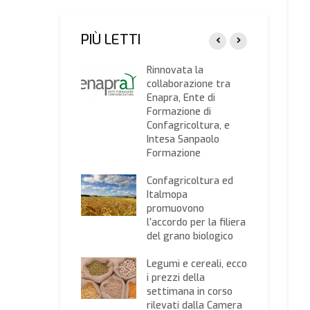
PIÙ LETTI
 Usa,
Rinnovata la
agricoltura: il
collaborazione tra
ro export già
Enapra, Ente di
lizzato,
Formazione di
vaguardiamo
Confagricoltura, e
roalimentare
Intesa Sanpaolo
iano
Formazione
nuncio del
Confagricoltura ed
stro: “Sbloccati i
Italmopa
menti degli aiuti
promuovono
. Confagricoltura:
l’accordo per la filiera
uperare i ritardi”
del grano biologico
rezzo dei cereali
Legumi e cereali, ecco
ato
i prezzi della
’Associazione
settimana in corso
dionale Cerealisti
rilevati dalla Camera