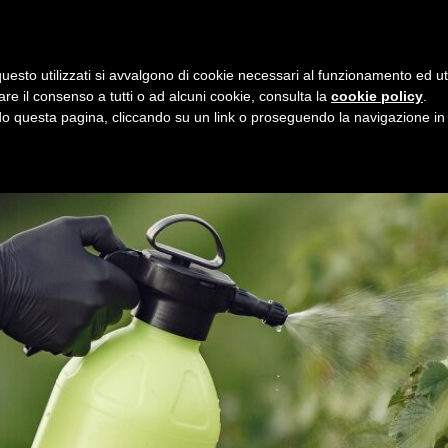
i
8 agosto 2026
uesto utilizzati si avvalgono di cookie necessari al funzionamento ed utili 
E
ORGANIZZAZIONE
SERVIZI
PROGETTI
NEW
are il consenso a tutti o ad alcuni cookie, consulta la
cookie policy
.
 questa pagina, cliccando su un link o proseguendo la navigazione in a