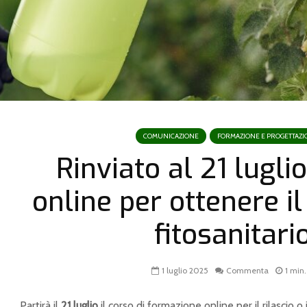
COMUNICAZIONE
FORMAZIONE E PROGETTAZI
Rinviato al 21 luglio
online per ottenere i
fitosanitari
1 luglio 2025
Commenta
1 min.
Partirà il
21 luglio
il corso di formazione online per il rilascio o