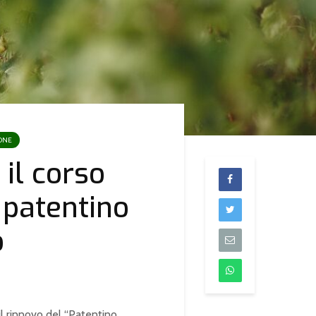
ONE
 il corso
l patentino
o
 il rinnovo del “Patentino