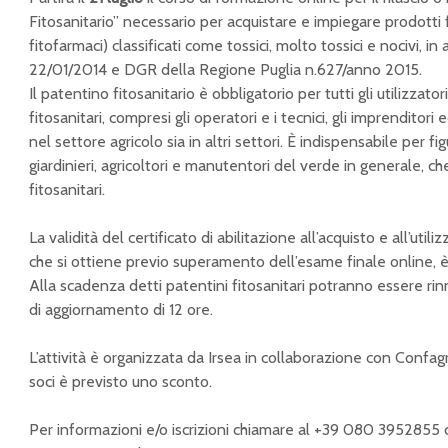
Fitosanitario” necessario per acquistare e impiegare prodotti f
fitofarmaci) classificati come tossici, molto tossici e nocivi, i
22/01/2014 e DGR della Regione Puglia n.627/anno 2015.
Il patentino fitosanitario è obbligatorio per tutti gli utilizzator
fitosanitari, compresi gli operatori e i tecnici, gli imprenditori 
nel settore agricolo sia in altri settori. È indispensabile per f
giardinieri, agricoltori e manutentori del verde in generale, c
fitosanitari.
La validità del certificato di abilitazione all’acquisto e all’utiliz
che si ottiene previo superamento dell’esame finale online, è 
Alla scadenza detti patentini fitosanitari potranno essere r
di aggiornamento di 12 ore.
L’attività è organizzata da Irsea in collaborazione con Confagr
soci è previsto uno sconto.
Per informazioni e/o iscrizioni chiamare al +39 080 3952855 o