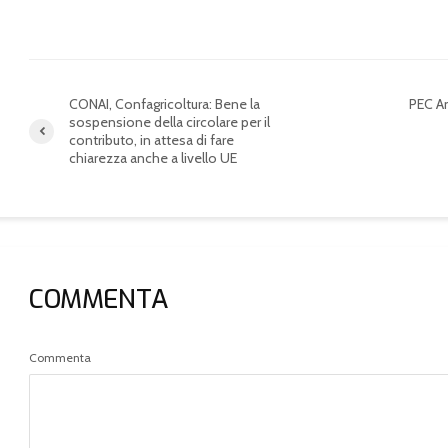
di Altamura
di Commercio di Bari
CONAI, Confagricoltura: Bene la
PEC Am
sospensione della circolare per il
contributo, in attesa di fare
chiarezza anche a livello UE
COMMENTA
Commenta