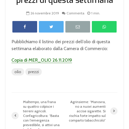
prezzi di questa settimana
26 novembre 2019
Commenta
1 min.
Pubblichiamo il listino dei prezzi dell’olio di questa
settimana elaborato dalla Camera di Commercio:
Copia di MER_OLIO 26.11.2019
olio
prezzi
Maltempo, una frana
Agrinsieme: “Manovra,
su quattro colpisce i
no a nuovi aumenti
terreni agricoli.
accise sigarette. Si
Confagricoltura: “Basta
rischia forte impatto sul
con l’emergenza
comparto tabacchicolo”
prevedibile, si attivi una