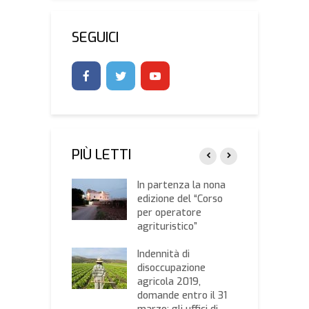
SEGUICI
PIÙ LETTI
 nazionale
In partenza la nona
P
lta Murgia,
edizione del “Corso
d
esco Tarantini
per operatore
F
la presidenza
agrituristico”
v
contribuzione in
Indennità di
I
ltura,
disoccupazione
a
sione d’ufficio
agricola 2019,
s
ttività
domande entro il 31
d