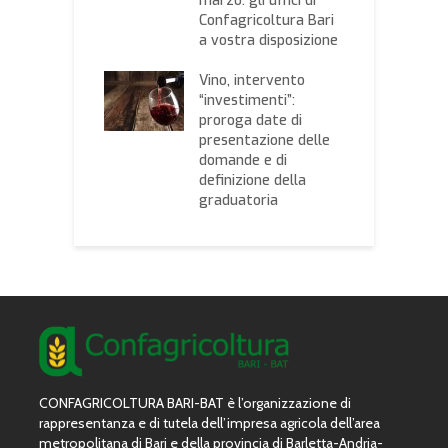
marzo: gli uffici di
zzo dei cereali,
Confagricoltura Bari
I
 listino
a vostra disposizione
e
ssociazione
d
onale Cerealisti
Vino, intervento
M
“investimenti”:
proroga date di
presentazione delle
domande e di
definizione della
graduatoria
CONFAGRICOLTURA BARI-BAT è l’organizzazione di
rappresentanza e di tutela dell’impresa agricola dell’area
metropolitana di Bari e della provincia di Barletta-Andria-