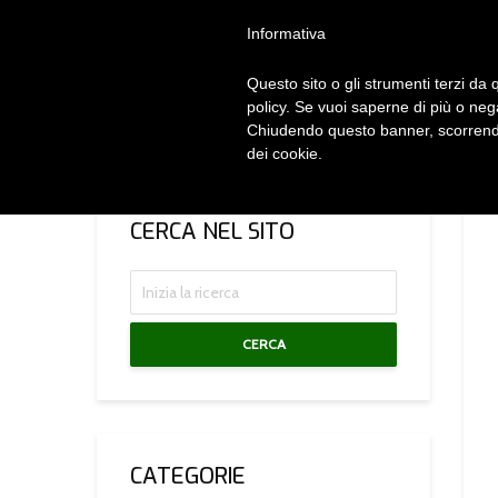
Privacy Policy
Cookie Policy
Termini e Condizioni
Gdpr
Contatt
Informativa
Questo sito o gli strumenti terzi da q
HOM
policy. Se vuoi saperne di più o neg
Chiudendo questo banner, scorrendo
dei cookie.
CERCA NEL SITO
CERCA
CATEGORIE