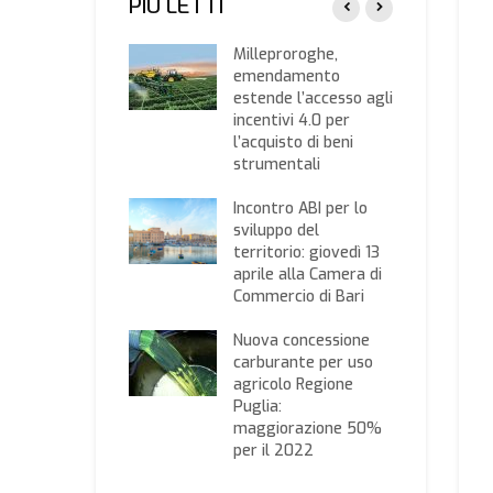
PIÙ LETTI
s nuovi nati
Milleproroghe,
, al via le
emendamento
ande
estende l’accesso agli
incentivi 4.0 per
oro agricolo in
l’acquisto di beni
a: criticità”: il
strumentali
vo incontro
anizzato da
Incontro ABI per lo
agricoltura Bari
sviluppo del
territorio: giovedì 13
rno Draghi,
aprile alla Camera di
santi: con il neo
Commercio di Bari
stro Patuanelli
vincere le sfide
Nuova concessione
’agricoltura
carburante per uso
agricolo Regione
Puglia:
maggiorazione 50%
per il 2022