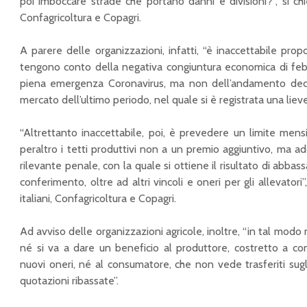
poi imboccare strade che portano danni e divisioni?”, si chie
Confagricoltura e Copagri.
Bonus nuovi nati
Milleproroghe,
2025, al via le
emendamento
A parere delle organizzazioni, infatti, “è inaccettabile propo
domande
estende l’accesso agli
tengono conto della negativa congiuntura economica di febb
incentivi 4.0 per
piena emergenza Coronavirus, ma non dell’andamento dec
“Lavoro agricolo in
l’acquisto di beni
mercato dell’ultimo periodo, nel quale si è registrata una lieve
Puglia: criticità”: il
strumentali
nuovo incontro
organizzato da
Incontro ABI per lo
“Altrettanto inaccettabile, poi, è prevedere un limite mens
Confagricoltura Bari
sviluppo del
peraltro i tetti produttivi non a un premio aggiuntivo, ma a
territorio: giovedì 13
rilevante penale, con la quale si ottiene il risultato di abbas
Governo Draghi,
aprile alla Camera di
conferimento, oltre ad altri vincoli e oneri per gli allevatori
Giansanti: con il neo
Commercio di Bari
ministro Patuanelli
italiani, Confagricoltura e Copagri.
per vincere le sfide
Nuova concessione
dell’agricoltura
carburante per uso
Ad avviso delle organizzazioni agricole, inoltre, “in tal modo 
agricolo Regione
né si va a dare un beneficio al produttore, costretto a con
Puglia:
nuovi oneri, né al consumatore, che non vede trasferiti sugli 
maggiorazione 50%
quotazioni ribassate”.
per il 2022