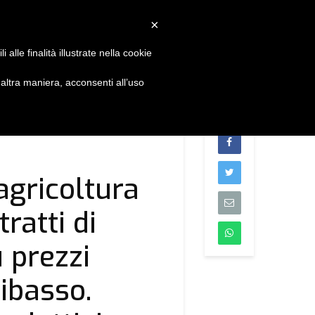
Convenzioni
Newsletter
Download
Webmail
×
alle finalità illustrate nella cookie
S
DIVENTA SOCIO
CONTATTI
ltra maniera, acconsenti all’uso
agricoltura
ratti di
u prezzi
ribasso.