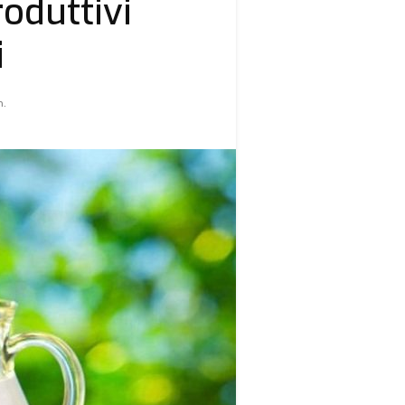
roduttivi
i
n.