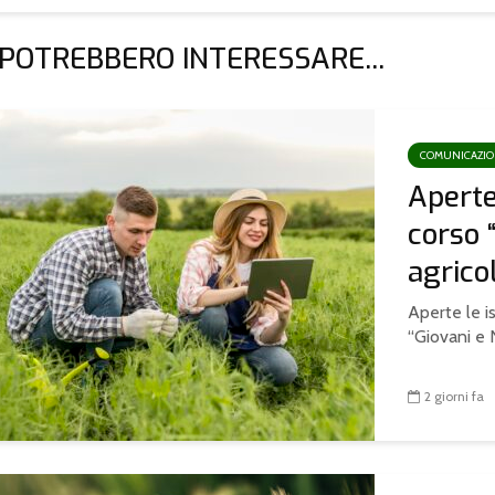
 POTREBBERO INTERESSARE...
COMUNICAZI
Aperte 
corso 
agricol
Aperte le is
“Giovani e N
2 giorni fa