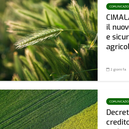
COMUNICAZI
CIMAL
il nuo
e sicu
agricoli
2 giorni fa
COMUNICAZI
Decret
credit