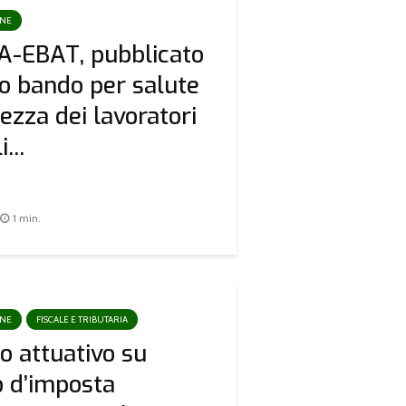
ONE
A-EBAT, pubblicato
vo bando per salute
rezza dei lavoratori
...
1 min.
ONE
FISCALE E TRIBUTARIA
o attuativo su
o d’imposta