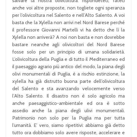
salvare la nostra olivicoltura: rispondeteci, fateci
anche voi altre proposte, non togliete ogni speranza
per l’olivicoltura nel Salento e nell’Alto Salento. A voi
basta che la Xylella non arrivi nel Nord Barese perché
il professore Giovanni Martelli vi ha detto che lì la
Xylella non arriverà? A noi non basta e non dovrebbe
bastare neanche agli olivicoltori del Nord Barese
fosse solo per un principio di umana solidarietà.
L’olivicoltura della Puglia e di tutto il Mediterraneo ed
il paesaggio agrario più antico del modo, la piana degli
olivi monumentali di Puglia, è a rischio estinzione, la
xylella ha già distrutto buona parte dell’olivicoltura
del Salento e sta avanzando velocemente verso
l’Alto Salento. Il disastro non è solo agricolo ma
anche paesaggistico-ambientale ed ora è sotto
assedio anche la piana degli ulivi monumentali.
Patrimonio non solo per la Puglia ma per tutta
l’umanità. E’ vero, siamo ripetitivi: abbiamo già detto
tutto ora dobbiamo solo avere risposte, accelerare e