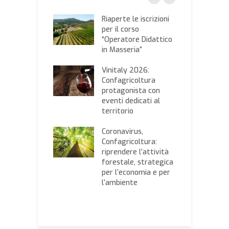
ry, Giansanti al
Riaperte le iscrizioni
R
er Conte: una
per il corso
p
 alba
“Operatore Didattico
n
gricoltura con
in Masseria”
d
imenti,
i
ammazione e
Vinitaly 2026:
p
me
Confagricoltura
r
protagonista con
utta, i prezzi
eventi dedicati al
O
settimana nel
territorio
d
o elaborato dalla
l
a di Commercio
Coronavirus,
C
Confagricoltura:
d
riprendere l’attività
 prezzi
forestale, strategica
E
anali di cereali
per l’economia e per
s
mi elaborati
l’ambiente
e
Camera di
d
rcio di Bari
C