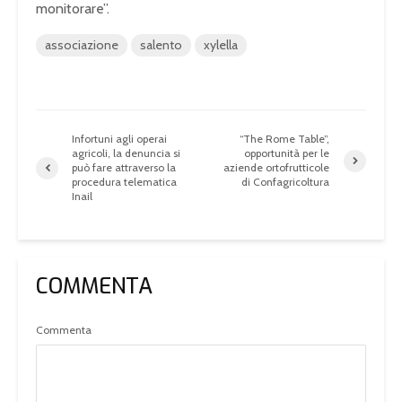
monitorare”.
associazione
salento
xylella
Infortuni agli operai
“The Rome Table”,
agricoli, la denuncia si
opportunità per le
può fare attraverso la
aziende ortofrutticole
procedura telematica
di Confagricoltura
Inail
COMMENTA
Commenta