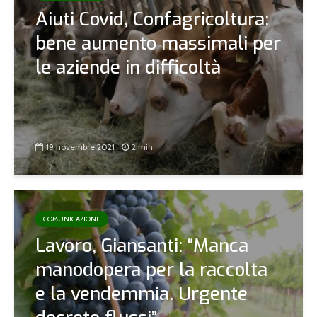
Aiuti Covid, Confagricoltura:
bene aumento massimali per
le aziende in difficoltà
19 novembre 2021
2 min.
COMUNICAZIONE
Lavoro, Giansanti: “Manca
manodopera per la raccolta
e la vendemmia. Urgente