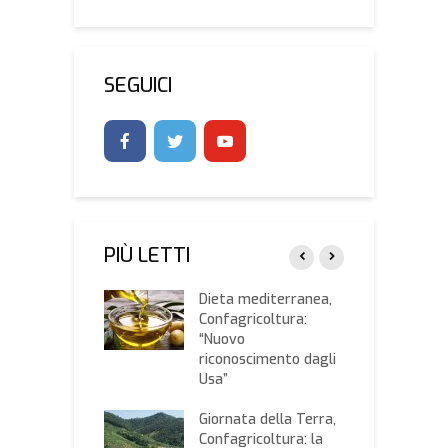
SEGUICI
PIÙ LETTI
coltura e le
Dieta mediterranea,
L
dell’Europa: l’ex
Confagricoltura:
s
er Enrico Letta
“Nuovo
p
 della giunta di
riconoscimento dagli
o
gricoltura
Usa”
C
ciazione Anti-
Giornata della Terra,
L
a dell’Alto
Confagricoltura: la
X