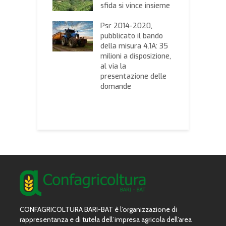
o: “Che fine
sfida si vince insieme
S
 fatto le
h
sse di Regione
Psr 2014-2020,
p
stero?”
pubblicato il bando
e
della misura 4.1A: 35
i e legumi, il
milioni a disposizione,
C
o prezzi
al via la
l
rato questa
presentazione delle
e
mana dalla
domande
s
a di Commercio
C
d
CONFAGRICOLTURA BARI-BAT è l’organizzazione di
rappresentanza e di tutela dell’impresa agricola dell’area