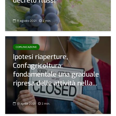
decreto flussi”
11 agosto 2021
2 min.
COMUNICAZIONE
Ipotesi riaperture,
Confagricoltura:
fondamentale una graduale
ripresa delle attività nella...
15 aprile 2021
2 min.