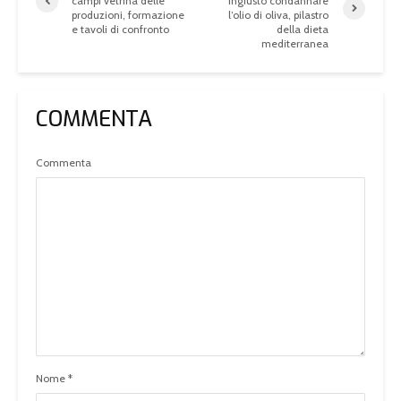
campi vetrina delle
ingiusto condannare
produzioni, formazione
l’olio di oliva, pilastro
e tavoli di confronto
della dieta
mediterranea
COMMENTA
Commenta
Nome
*