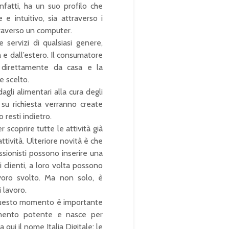
infatti, ha un suo profilo che
e intuitivo, sia attraverso i
traverso un computer.
e servizi di qualsiasi genere,
a e dall’estero. Il consumatore
 direttamente da casa e la
e scelto.
li alimentari alla cura degli
e su richiesta verranno create
resti indietro.
r scoprire tutte le attività già
ttività. Ulteriore novità è che
essionisti possono inserire una
i clienti, a loro volta possono
voro svolto. Ma non solo, è
 lavoro.
n questo momento è importante
trumento potente e nasce per
 qui il nome Italia Digitale: le