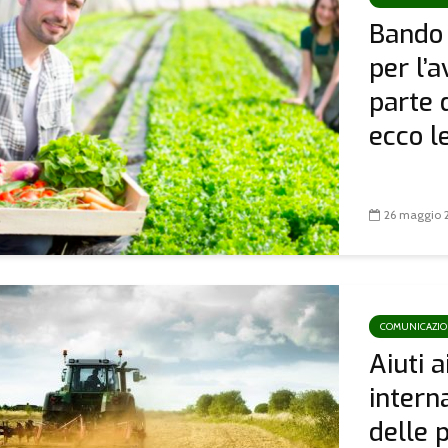
Bando 
per l’
parte d
ecco le
26 maggio 
COMUNICAZI
Aiuti 
intern
delle 