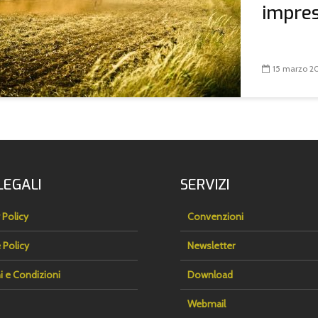
imprese
15 marzo 2
LEGALI
SERVIZI
 Policy
Convenzioni
 Policy
Newsletter
i e Condizioni
Download
Webmail