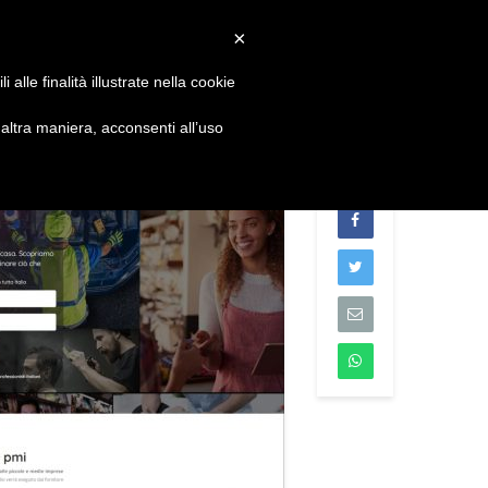
Convenzioni
Newsletter
Download
Webmail
×
alle finalità illustrate nella cookie
S
DIVENTA SOCIO
CONTATTI
ltra maniera, acconsenti all’uso