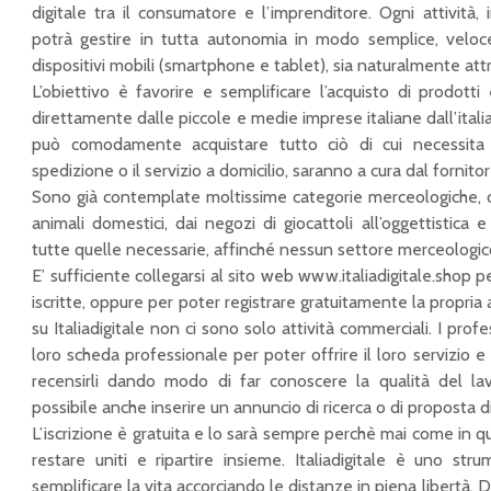
digitale tra il consumatore e l’imprenditore. Ogni attività, 
potrà gestire in tutta autonomia in modo semplice, veloce 
dispositivi mobili (smartphone e tablet), sia naturalmente at
L’obiettivo è favorire e semplificare l’acquisto di prodotti 
direttamente dalle piccole e medie imprese italiane dall’itali
può comodamente acquistare tutto ciò di cui necessita
spedizione o il servizio a domicilio, saranno a cura dal fornitor
Sono già contemplate moltissime categorie merceologiche, dag
animali domestici, dai negozi di giocattoli all’oggettistica 
tutte quelle necessarie, affinché nessun settore merceologico 
E’ sufficiente collegarsi al sito web www.italiadigitale.shop pe
iscritte, oppure per poter registrare gratuitamente la propria a
su Italiadigitale non ci sono solo attività commerciali. I prof
loro scheda professionale per poter offrire il loro servizio e 
recensirli dando modo di far conoscere la qualità del la
possibile anche inserire un annuncio di ricerca o di proposta di
L’iscrizione è gratuita e lo sarà sempre perchè mai come i
restare uniti e ripartire insieme. Italiadigitale è uno s
semplificare la vita accorciando le distanze in piena libertà. Da