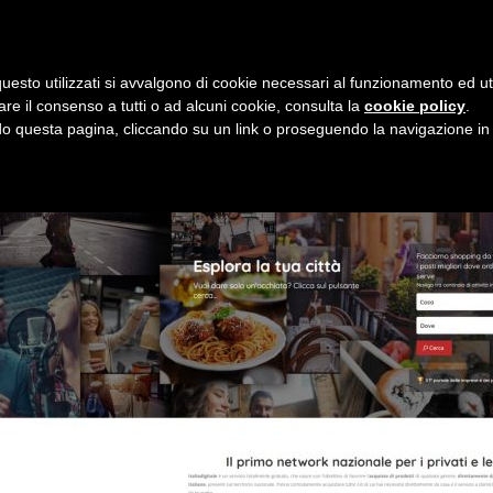
i
8 agosto 2026
uesto utilizzati si avvalgono di cookie necessari al funzionamento ed utili 
E
ORGANIZZAZIONE
SERVIZI
PROGETTI
NEW
are il consenso a tutti o ad alcuni cookie, consulta la
cookie policy
.
 questa pagina, cliccando su un link o proseguendo la navigazione in a