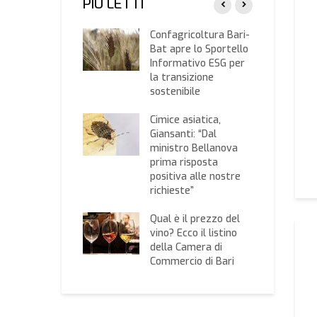
PIÙ LETTI
 il listino dei
Confagricoltura Bari-
zi della Camera
Bat apre lo Sportello
ommercio di Bari
Informativo ESG per
la transizione
vazione:
sostenibile
agricoltura
ia i giornalisti
Cimice asiatica,
agna e Cerofolini
Giansanti: “Dal
ministro Bellanova
26, Giansanti:
prima risposta
damentale il
positiva alle nostre
mo impegno in
richieste”
vo per bloccare la
orestazione”
Qual è il prezzo del
vino? Ecco il listino
della Camera di
Commercio di Bari