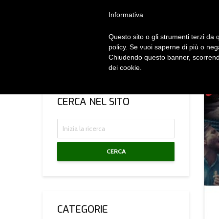
Privacy Policy
Cookie Policy
Termini e Condizioni
Gdpr
Contatt
Informativa
Questo sito o gli strumenti terzi da q
HOM
policy. Se vuoi saperne di più o neg
Chiudendo questo banner, scorrendo
dei cookie.
CERCA NEL SITO
CERCA
CATEGORIE