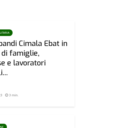
BUTARIA
bandi Cimala Ebat in
 di famiglie,
e e lavoratori
...
23
3 min.
ONE