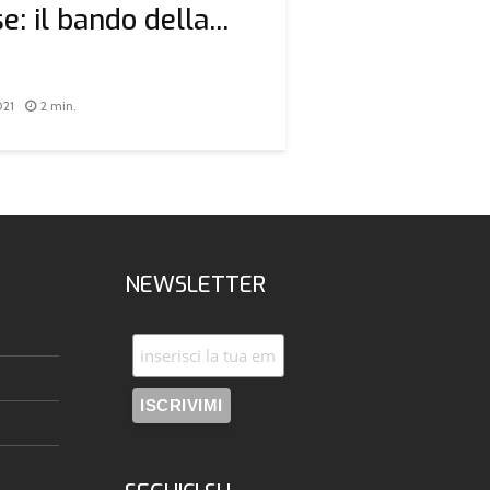
: il bando della...
021
2 min.
NEWSLETTER