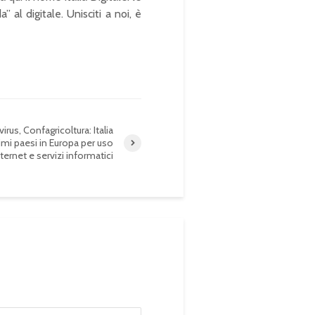
” al digitale. Unisciti a noi, è
rus, Confagricoltura: Italia
ltimi paesi in Europa per uso
nternet e servizi informatici