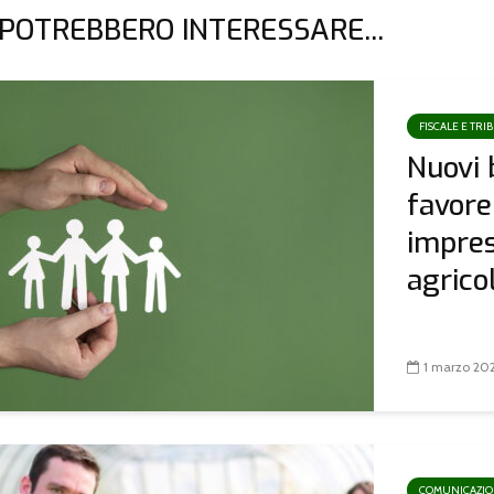
 POTREBBERO INTERESSARE...
FISCALE E TRI
Nuovi 
favore
impres
agricoli
1 marzo 20
COMUNICAZI