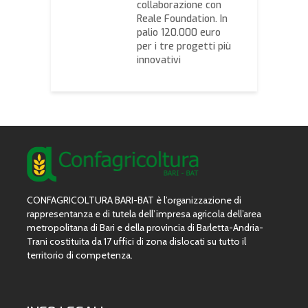
nca quella
collaborazione con
m
lizzata”
Reale Foundation. In
s
palio 120.000 euro
per i tre progetti più
innovativi
CONFAGRICOLTURA BARI-BAT è l’organizzazione di
rappresentanza e di tutela dell’impresa agricola dell’area
metropolitana di Bari e della provincia di Barletta-Andria-
Trani costituita da 17 uffici di zona dislocati su tutto il
territorio di competenza.