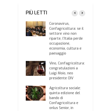
PIÙ LETTI
a, a rischio la
Coronavirus,
E
a legno-arredo
Confagricoltura: se il
f
settore vino non
riparte, l’Italia perde
i bis,
occupazione,
D
ricoltura:
economia, cultura e
C
 segnale, ma
paesaggio
p
necessari
s
enti strutturali
Vino, Confagricoltura:
i
 imprese
congratulazioni a
p
Luigi Moio, neo
mpi il lavoro
presidente OIV
N
 e cambia.
c
ricoltura:
Agricoltura sociale:
C
 aziende
quinta edizione del
“
ano più di un
bando di
i
della
Confagricoltura e
t
opera totale,
onlus Senior, in
m