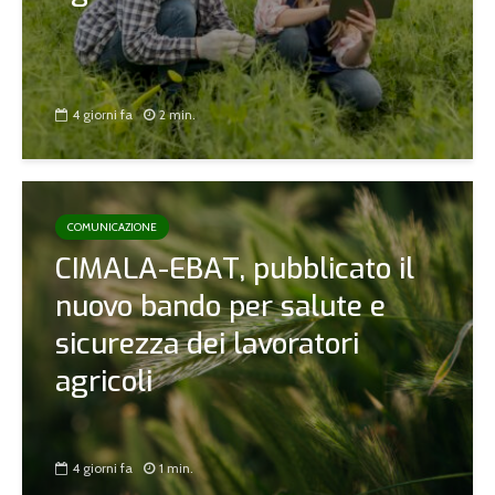
4 giorni fa
2 min.
COMUNICAZIONE
CIMALA-EBAT, pubblicato il
nuovo bando per salute e
sicurezza dei lavoratori
agricoli
4 giorni fa
1 min.