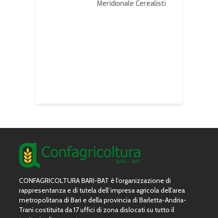
Bat
Meridionale Cerealisti
B
ro contributivo
E
lavoratori
p
omi con calo del
a
rato.
f
ntazione delle
P
de dal 25/8 al
d
3
CONFAGRICOLTURA BARI-BAT è l’organizzazione di
rappresentanza e di tutela dell’impresa agricola dell’area
metropolitana di Bari e della provincia di Barletta-Andria-
Trani costituita da 17 uffici di zona dislocati su tutto il