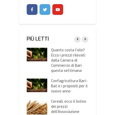
PIÙ LETTI
gricoltura
Quanto costa l’olio?
C
, nominato il
Ecco i prezzi rilevati
P
Consiglio
dalla Camera di
n
ivo regionale.
Commercio di Bari
D
residenza
questa settimana
A
ello Bruno
A
Confagricoltura Bari-
funziona la
Bat e i propositi per il
C
a elettronica?
nuovo anno
f
contro
U
tivo giovedì a
Cereali, ecco il listino
f
lie organizzato
dei prezzi
B
nfagricoltura
dell’Associazione
d