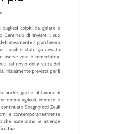
n.
i pugliesi colpiti da gelate e
 Centinaio di rinviare il suo
 definitivamente il gran lavoro
r i quali è stato già avviato
no risorse vere e immediate».
li, sul rinvio della visita del
a, inizialmente prevista per il
o anche, grazie al lavoro di
er operai agricoli, imprese e
a continuato Spagnoletti Zeuli
 giorni e contemporaneamente
ati che aiuteranno le aziende
icoltà».