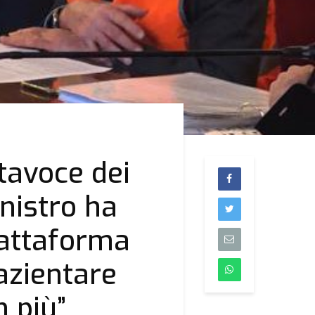
rtavoce dei
inistro ha
iattaforma
pazientare
n più”