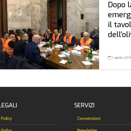
Dopo l
emerge
il tavo
dell’ol
1 aprile 201
LEGALI
SERVIZI
 Policy
Convenzioni
 Policy
Newsletter