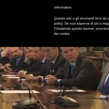
Privacy Policy
Cookie Policy
Termini e Condizioni
Gdpr
Contatt
Informativa
Questo sito o gli strumenti terzi da q
HOM
policy. Se vuoi saperne di più o neg
Chiudendo questo banner, scorrendo
dei cookie.