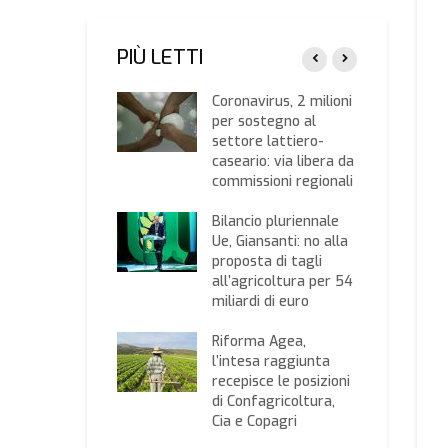
PIÙ LETTI
rezzo dell’olio,
Coronavirus, 2 milioni
 il nuovo listino
per sostegno al
a Camera di
settore lattiero-
ercio di Bari
caseario: via libera da
commissioni regionali
t arancioni, in
a a Roma: la
Bilancio pluriennale
esta arriverà in
Ue, Giansanti: no alla
za Santi Apostoli.
proposta di tagli
 olivicoltori non
all’agricoltura per 54
 cittadini di serie
miliardi di euro
Riforma Agea,
, Confagricoltura:
l’intesa raggiunta
 tavolo olivicolo
recepisce le posizioni
a il rilancio del
di Confagricoltura,
parto. Aumento
Cia e Copagri
a produzione e