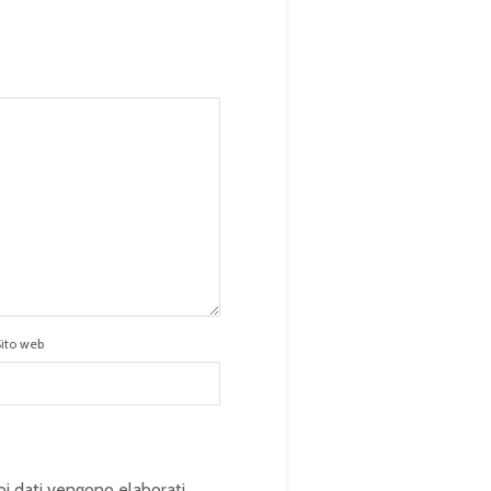
Sito web
oi dati vengono elaborati
.