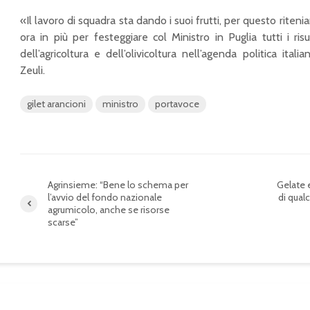
«Il lavoro di squadra sta dando i suoi frutti, per questo rite
ora in più per festeggiare col Ministro in Puglia tutti i risu
dell’agricoltura e dell’olivicoltura nell’agenda politica ital
Zeuli.
gilet arancioni
ministro
portavoce
Agrinsieme: “Bene lo schema per
Gelate e
l’avvio del fondo nazionale
di qualc
agrumicolo, anche se risorse
scarse”