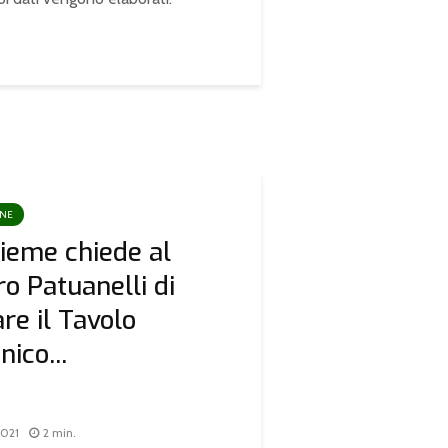
ONE
ieme chiede al
ro Patuanelli di
are il Tavolo
ico...
2021
2 min.