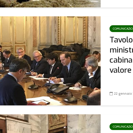
COMUNICAZI
Tavolo 
minist
cabina
valore a
22 gennaio
COMUNICAZI