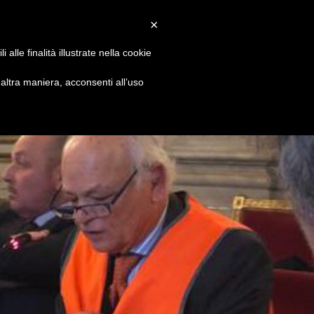
Convenzioni
Newsletter
Download
Webmail
×
alle finalità illustrate nella cookie
S
DIVENTA SOCIO
CONTATTI
ltra maniera, acconsenti all’uso