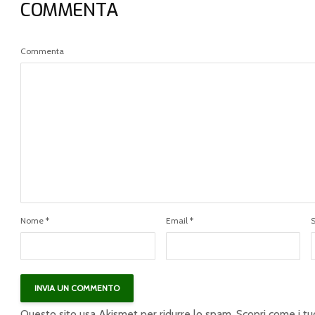
COMMENTA
Commenta
Il prezzo dell’olio,
Coronavirus, 2 milioni
ecco il nuovo listino
per sostegno al
della Camera di
settore lattiero-
Commercio di Bari
caseario: via libera da
commissioni regionali
Gilet arancioni, in
5mila a Roma: la
Bilancio pluriennale
protesta arriverà in
Ue, Giansanti: no alla
piazza Santi Apostoli.
proposta di tagli
“Gli olivicoltori non
all’agricoltura per 54
sono cittadini di serie
miliardi di euro
Nome
*
Email
*
B”
Riforma Agea,
Olio, Confagricoltura:
l’intesa raggiunta
“Dal tavolo olivicolo
recepisce le posizioni
parta il rilancio del
di Confagricoltura,
comparto. Aumento
Cia e Copagri
della produzione e
Questo sito usa Akismet per ridurre lo spam.
Scopri come i tu