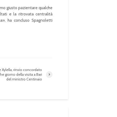
niamo giusto pazientare qualche
ltati e la ritrovata centralità
iana», ha concluso Spagnoletti
 Xylella, rinvio concordato
he giorno della visita a Bari
del ministro Centinaio