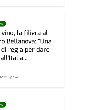
ONE
vino, la filiera al
ro Bellanova: “Una
 di regia per dare
ll’Italia...
 2020
2 min.
ONE