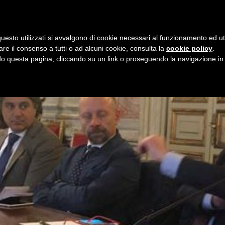
i
8 agosto 2026
uesto utilizzati si avvalgono di cookie necessari al funzionamento ed utili 
E
ORGANIZZAZIONE
SERVIZI
PROGETTI
NEW
are il consenso a tutti o ad alcuni cookie, consulta la
cookie policy
.
 questa pagina, cliccando su un link o proseguendo la navigazione in a