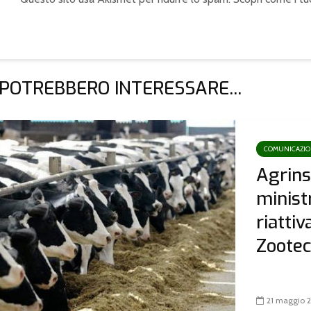
valorizzazione della
qualità”
 POTREBBERO INTERESSARE...
COMUNICAZI
Agrins
minist
riattiv
Zootecn
21 maggio 