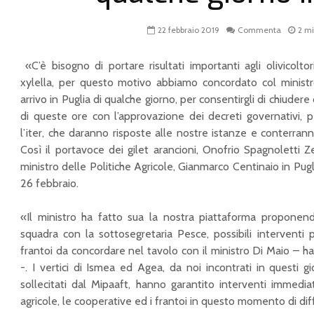
22 febbraio 2019
Commenta
2 mi
«C’è bisogno di portare risultati importanti agli olivicoltor
xylella, per questo motivo abbiamo concordato col ministro
arrivo in Puglia di qualche giorno, per consentirgli di chiudere
di queste ore con l’approvazione dei decreti governativi, pe
l’iter, che daranno risposte alle nostre istanze e conterran
Così il portavoce dei gilet arancioni, Onofrio Spagnoletti Zeu
ministro delle Politiche Agricole, Gianmarco Centinaio in Pugli
26 febbraio.
«Il ministro ha fatto sua la nostra piattaforma proponend
squadra con la sottosegretaria Pesce, possibili interventi p
frantoi da concordare nel tavolo con il ministro Di Maio – h
-. I vertici di Ismea ed Agea, da noi incontrati in questi
sollecitati dal Mipaaft, hanno garantito interventi immedi
agricole, le cooperative ed i frantoi in questo momento di diff