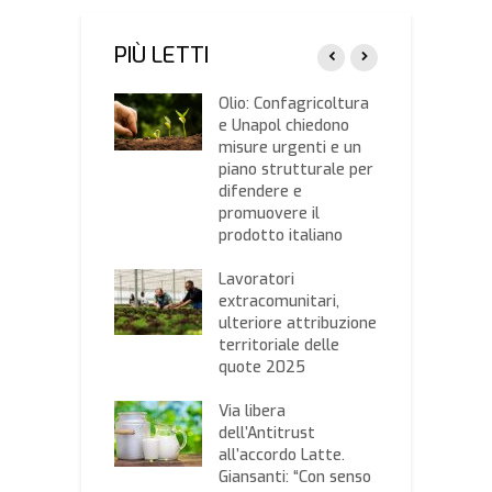
PIÙ LETTI
ontrasto al
Olio: Confagricoltura
I
lato, vigilanza
e Unapol chiedono
c
dinaria in
misure urgenti e un
s
ltura in
piano strutturale per
a
talia
difendere e
t
promuovere il
gno
prodotto italiano
C
gricoltura su
C
a, impresa e
Lavoratori
“
ibilità”,
extracomunitari,
s
ledì 12 marzo a
ulteriore attribuzione
m
o della Valle
territoriale delle
P
quote 2025
o costano i
Q
? Il listino dei
Via libera
c
dell’Antitrust
p
ssociazione
all’accordo Latte.
d
onale Cerealisti
Giansanti: “Con senso
M