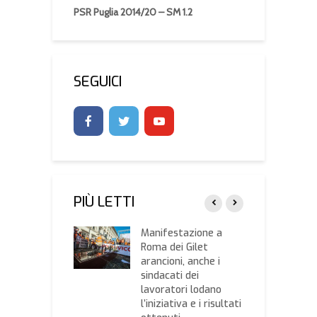
PSR Puglia 2014/20 – SM 1.2
SEGUICI
PIÙ LETTI
zi
Manifestazione a
I
rtofrutta di
Roma dei Gilet
d
a settimana,
arancioni, anche i
q
o della Camera
sindacati dei
l
mercio di Bari
lavoratori lodano
d
l’iniziativa e i risultati