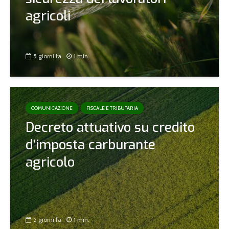
agricoli
5 giorni fa
1 min.
COMUNICAZIONE
FISCALE E TRIBUTARIA
Decreto attuativo su credito
d’imposta carburante
agricolo
5 giorni fa
1 min.