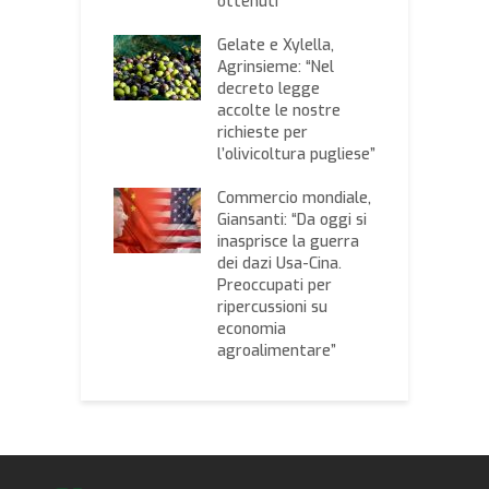
 il prezzo
ottenuti
Q
io della
d
mana in corso?
Gelate e Xylella,
s
 listino della
Agrinsieme: “Nel
E
a di Commercio
decreto legge
C
accolte le nostre
d
richieste per
missario
l’olivicoltura pugliese”
I
eo Hogan: “Sui
e
 Regioni
Commercio mondiale,
P
ranno
Giansanti: “Da oggi si
r
ome”
inasprisce la guerra
a
dei dazi Usa-Cina.
Preoccupati per
ripercussioni su
economia
agroalimentare”