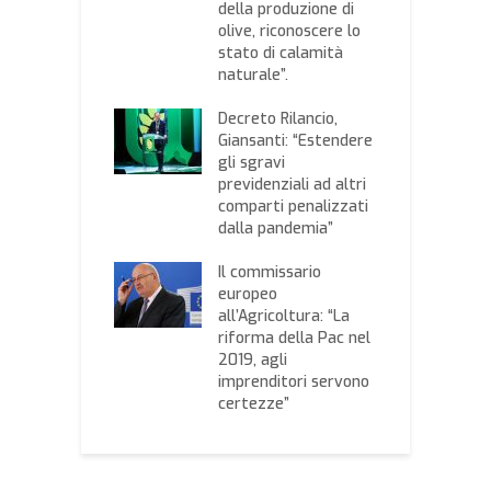
della produzione di
riJob, lo
olive, riconoscere lo
C
ento per la
stato di calamità
s
a del personale
naturale”.
r
ttore agricolo
n
Decreto Rilancio,
 il prezzo
Giansanti: “Estendere
Q
io? Ecco il
gli sgravi
d
o della Camera
previdenziali ad altri
l
mercio di Bari
comparti penalizzati
d
dalla pandemia”
Il commissario
europeo
all’Agricoltura: “La
riforma della Pac nel
2019, agli
imprenditori servono
certezze”