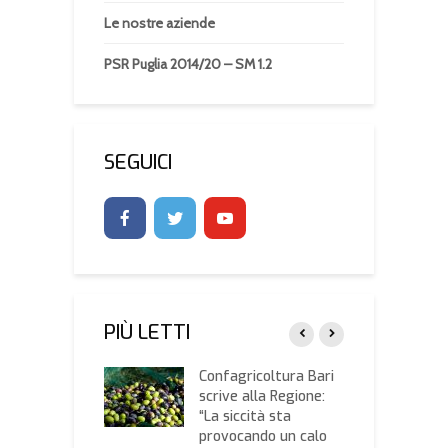
Le nostre aziende
PSR Puglia 2014/20 – SM 1.2
SEGUICI
PIÙ LETTI
a filiera
Confagricoltura Bari
V
icola a
scrive alla Regione:
v
elli su
“La siccità sta
P
lati
provocando un calo
d