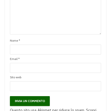
Nome
*
Email
*
Sito web
Questo sito usa Akismet per ridurre lo spam.
Scopri