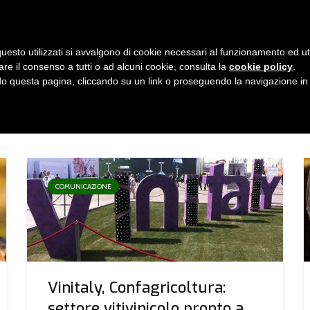
i
8 agosto 2026
uesto utilizzati si avvalgono di cookie necessari al funzionamento ed utili 
E
ORGANIZZAZIONE
SERVIZI
PROGETTI
NEW
are il consenso a tutti o ad alcuni cookie, consulta la
cookie policy
.
 questa pagina, cliccando su un link o proseguendo la navigazione in a
COMUNICAZIONE
Vinitaly, Confagricoltura:
settore vitivinicolo pronto a...