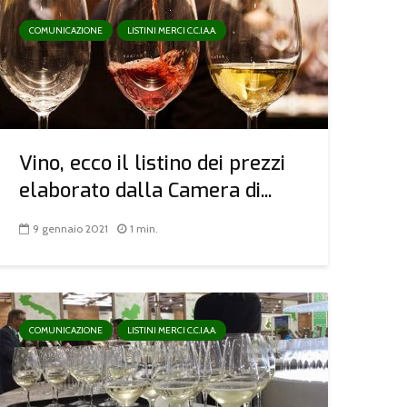
COMUNICAZIONE
LISTINI MERCI C.C.I.A.A.
Vino, ecco il listino dei prezzi
elaborato dalla Camera di...
9 gennaio 2021
1 min.
COMUNICAZIONE
LISTINI MERCI C.C.I.A.A.