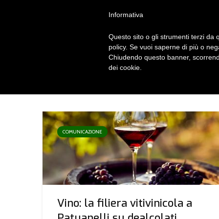
Privacy Policy
Cookie Policy
Termini e Condizioni
Gdpr
Contatt
Informativa
Questo sito o gli strumenti terzi da q
HOM
policy. Se vuoi saperne di più o neg
Chiudendo questo banner, scorrendo
dei cookie.
TAG - VINO
COMUNICAZIONE
Vino: la filiera vitivinicola a
Patuanelli su dealcolati