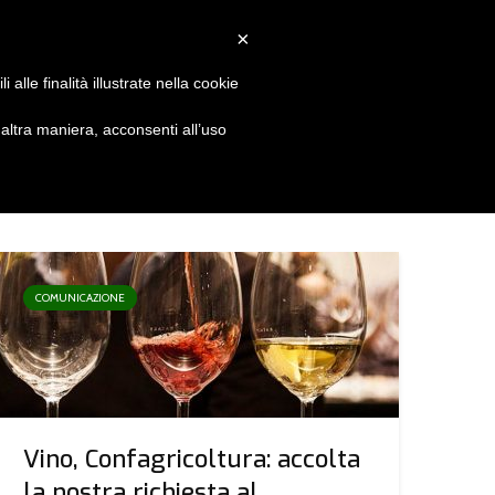
Convenzioni
Newsletter
Download
Webmail
×
alle finalità illustrate nella cookie
S
DIVENTA SOCIO
CONTATTI
ltra maniera, acconsenti all’uso
COMUNICAZIONE
Vino, Confagricoltura: accolta
la nostra richiesta al...