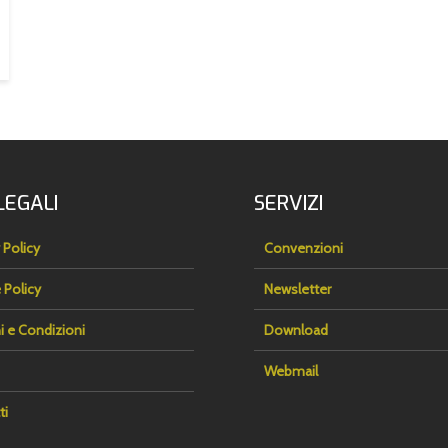
LEGALI
SERVIZI
 Policy
Convenzioni
 Policy
Newsletter
i e Condizioni
Download
Webmail
ti