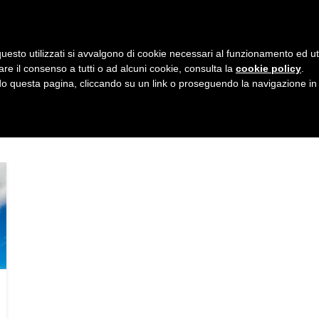
i
8 agosto 2026
uesto utilizzati si avvalgono di cookie necessari al funzionamento ed utili 
E
ORGANIZZAZIONE
SERVIZI
PROGETTI
NEW
are il consenso a tutti o ad alcuni cookie, consulta la
cookie policy
.
 questa pagina, cliccando su un link o proseguendo la navigazione in a