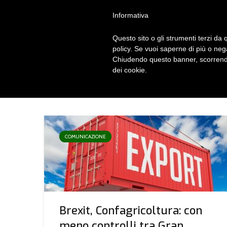
Privacy Policy
Cookie Policy
Termini e Condizioni
Gdpr
Contatt
Informativa
Questo sito o gli strumenti terzi da q
HOM
policy. Se vuoi saperne di più o neg
Chiudendo questo banner, scorrendo
dei cookie.
TAG - CONTROLLI
COMUNICAZIONE
Brexit, Confagricoltura: con
meno controlli tra Gran...