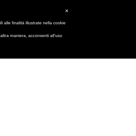
Convenzioni
Newsletter
Download
Webmail
×
alle finalità illustrate nella cookie
S
DIVENTA SOCIO
CONTATTI
ltra maniera, acconsenti all’uso