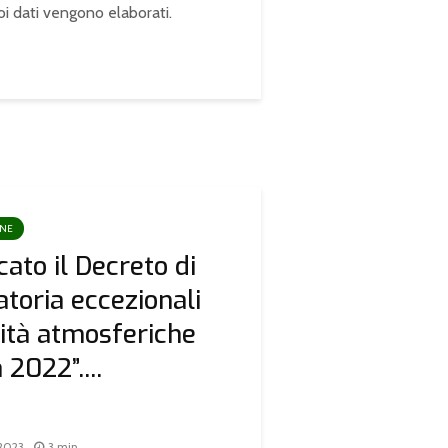
oi dati vengono elaborati
.
ONE
cato il Decreto di
atoria eccezionali
ità atmosferiche
à 2022”....
 2023
3 min.