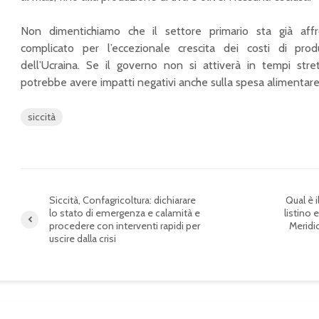
Non dimentichiamo che il settore primario sta già af
DPCM Governo,
Ortofrutta, il listino
complicato per l’eccezionale crescita dei costi di prod
Confagricoltura:
dei prezzi elaborato
estendere a filiera
dalla Camera di
dell’Ucraina. Se il governo non si attiverà in tempi stret
agroalimentare il
Commercio di Bari
potrebbe avere impatti negativi anche sulla spesa alimentare d
ristoro per le ulteriori
limitazioni a canale
Vino, Confagricoltura:
siccità
Ho.Re.Ca.
congratulazioni a
Luigi Moio, neo
Incontro sul
presidente OIV
caporalato in
Prefettura a
Patentino
Barletta,
fitosanitario: aperte
Siccità, Confagricoltura: dichiarare
Qual è i
Confagricoltura Bari:
le iscrizioni per il
lo stato di emergenza e calamità e
listino 
“Non ci siamo mai
corso di maggio
procedere con interventi rapidi per
Meridio
sottratti al
uscire dalla crisi
confronto, ma si
parla solo di
repressione”
Tim e