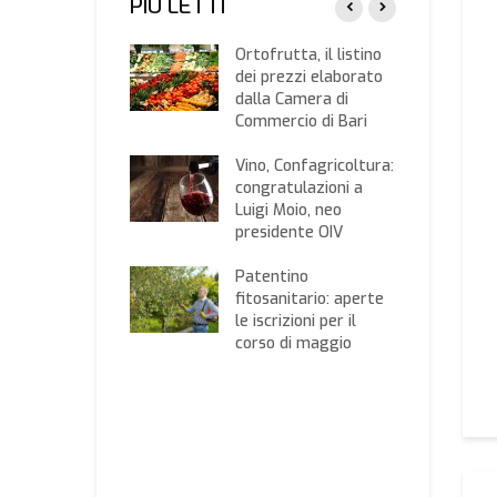
PIÙ LETTI
M Governo,
Ortofrutta, il listino
agricoltura:
dei prezzi elaborato
ndere a filiera
dalla Camera di
alimentare il
Commercio di Bari
oro per le ulteriori
tazioni a canale
Vino, Confagricoltura:
e.Ca.
congratulazioni a
Luigi Moio, neo
ntro sul
presidente OIV
ralato in
fettura a
Patentino
etta,
fitosanitario: aperte
agricoltura Bari:
le iscrizioni per il
 ci siamo mai
corso di maggio
ratti al
ronto, ma si
a solo di
essione”
 e