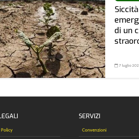
Siccità
emerge
di un 
straord
7 luglio 202
LEGALI
SERVIZI
 Policy
Convenzioni