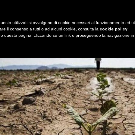
i
8 agosto 2026
uesto utilizzati si avvalgono di cookie necessari al funzionamento ed utili 
E
ORGANIZZAZIONE
SERVIZI
PROGETTI
NEW
are il consenso a tutti o ad alcuni cookie, consulta la
cookie policy
.
 questa pagina, cliccando su un link o proseguendo la navigazione in a