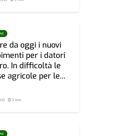
ONE
re da oggi i nuovi
menti per i datori
ro. In difficoltà le
e agricole per le...
022
2 min.
ONE