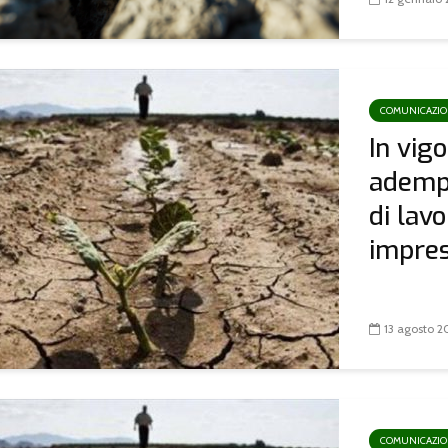
COMUNICAZI
In vigo
adempi
di lavo
impres
13 agosto 2
COMUNICAZI