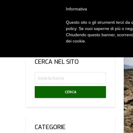
Privacy Policy
Cookie Policy
Termini e Condizioni
Gdpr
Contatt
Informativa
Questo sito o gli strumenti terzi da q
HOM
policy. Se vuoi saperne di più o neg
Chiudendo questo banner, scorrendo
dei cookie.
CERCA NEL SITO
CERCA
CATEGORIE