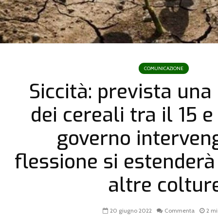
COMUNICAZIONE
Siccità: prevista una
dei cereali tra il 15 e
governo interveng
flessione si estenderà
altre coltur
20 giugno 2022
Commenta
2 mi