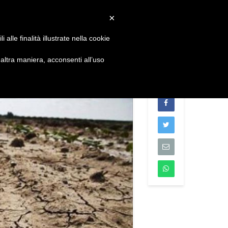
Convenzioni
Newsletter
Download
Webmail
×
alle finalità illustrate nella cookie
S
DIVENTA SOCIO
CONTATTI
ltra maniera, acconsenti all’uso