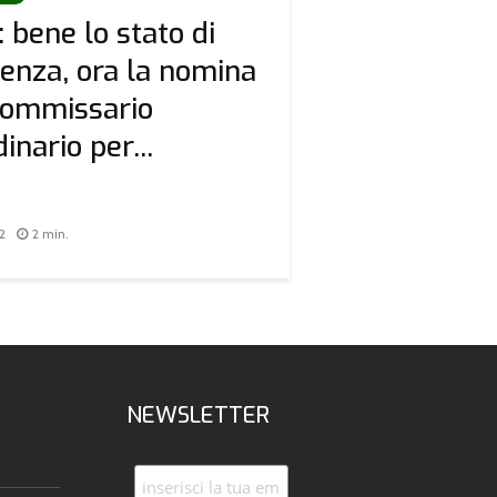
: bene lo stato di
nza, ora la nomina
commissario
inario per...
2
2 min.
NEWSLETTER