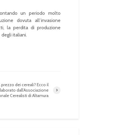
frontando un periodo molto
uzione dovuta all’invasione
ti, la perdita di produzione
egli italiani.
l prezzo dei cereali? Ecco il
elaborato dall’Associazione
nale Cerealisti di Altamura