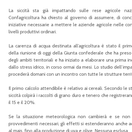
La siccità sta già impattando sulle rese agricole nazi
Confagricoltura ha chiesto al governo di assumere, di conc
iniziative necessarie a mettere le aziende agricole nelle con
livelli produttivi ordinari.
La carenza di acqua destinata all’agricoltura è stato il pri
della riunione di oggi della Giunta confederale che ha preso
degli ambiti territoriali e ha iniziato a elaborare una prima 
dallo stress idrico, in corso ormai da mesi. Lo studio dell’imp
procederà domani con un incontro con tutte le strutture territo
Il primo calcolo attendibile è relativo ai cereali. Secondo le s
siccità colpirà i raccolti di grano duro e tenero che registrera
il 15 e il 20%.
Se la situazione meteorologica non cambierà e se non
provvedimenti necessari, gli effetti si estenderanno anche ad 
al mais, fino alla produzione di uva e olive. Nessuna esclusa.