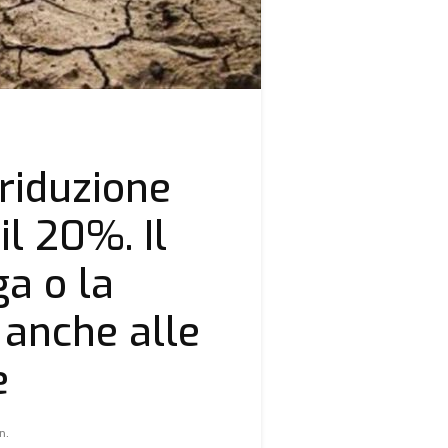
 riduzione
 il 20%. Il
a o la
 anche alle
e
n.